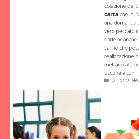
colazione dei b
carta
che le r
una domanda b
vero peccato ge
darle neanche u
sanno che possa
realizzazione d
mettano alla pro
Eccone alcuni.
Categorie
Curiosità, Ne