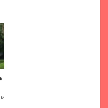
a
lla