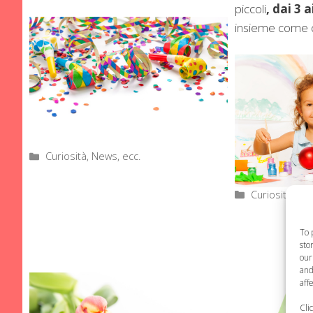
piccoli
, dai 3 a
insieme come co
Categorie
Curiosità, News, ecc.
Categorie
Curiosità, Ne
To 
sto
our
and
aff
Cli