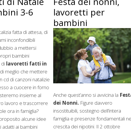
Festa dei nonni,
i di Natale
lavoretti per
bini 3-6
bambini
lizia fatta di attesa, di
umi inconfondibili
dubbio a mettersi
 propri bambini
 di
lavoretti fatti in
è di meglio che mettere
n cd di canzoni natalizie
so a cuocere in forno
Anche quest’anno si avvicina la
Fest
gusteremo insieme al
dei Nonni.
Figure davvero
o lavoro e trascorrere
insostituibili, sostegno dell’intera
le ora in famiglia?
famiglia e presenze fondamentali ne
proposito alcune idee
crescita dei nipotini. Il 2 ottobre
i adatti ai bambini