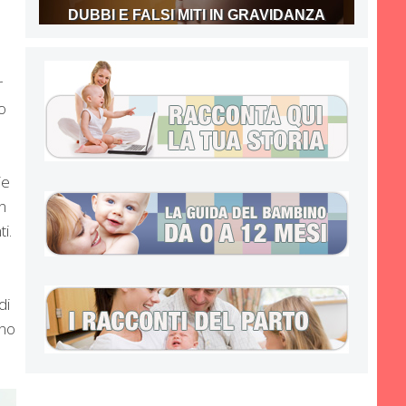
DUBBI E FALSI MITI IN GRAVIDANZA
r
o
ie
n
i.
di
ano