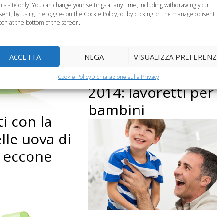
this site only. You can change your settings at any time, including withdrawing your
sent, by using the toggles on the Cookie Policy, or by clicking on the manage consent
ton at the bottom of the screen.
ACCETTA
NEGA
VISUALIZZA PREFERENZ
Festa del papà
Cookie Policy
Dichiarazione sulla Privacy
2014: lavoretti per
bambini
i con la
lle uova di
 eccone