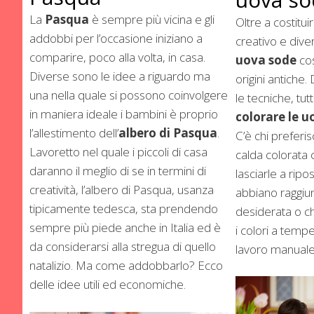
La
Pasqua
è sempre più vicina e gli
Oltre a costit
addobbi per l’occasione iniziano a
creativo e dive
comparire, poco alla volta, in casa.
uova sode
cos
Diverse sono le idee a riguardo ma
origini antiche.
una nella quale si possono coinvolgere
le tecniche, tut
in maniera ideale i bambini è proprio
colorare le 
l’allestimento dell’
albero di Pasqua
.
C’è chi preferi
Lavoretto nel quale i piccoli di casa
calda colorata
daranno il meglio di se in termini di
lasciarle a rip
creatività, l’albero di Pasqua, usanza
abbiano raggiun
tipicamente tedesca, sta prendendo
desiderata o ch
sempre più piede anche in Italia ed è
i colori a tem
da considerarsi alla stregua di quello
lavoro manuale 
natalizio. Ma come addobbarlo? Ecco
delle idee utili ed economiche.