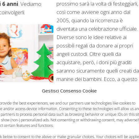
prossimo sarà la volta di festeggiarli,
i 6 anni
. Vediamo
così come avviene ogni anno dal
involgerli.
2005, quando la ricorrenza è
diventata una celebrazione ufficiale.
Diverse sono le idee relative ai
possibili regali da donare ai propri
angeli custodi. Oltre quelli da
acquistare, però, i doni più graditi
saranno sicuramente quelli creati da
manine dei bambini. Ecco, a questo
ws, ecc.
proposito, alcuni
lavoretti per
Gestisci Consenso Cookie
bambini
pensati per la Festa dei
Nonni.
provide the best experiences, we and our partners use technologies like cookies to
re and/or access device information. Consenting to these technologies will allow us a
Categorie
Curiosità, News, ecc.
 partners to process personal data such as browsing behavior or unique IDs on this si
 show (non-) personalized ads. Not consenting or withdrawing consent, may adversel
ect certain features and functions.
ck below to consent to the above or make granular choices. Your choices will be appli