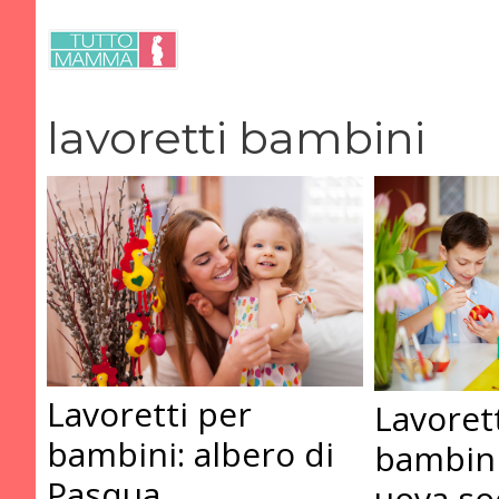
Vai
al
contenuto
lavoretti bambini
Lavoretti per
Lavoret
bambini: albero di
bambini
Pasqua
uova so