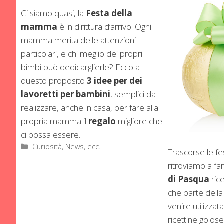
Ci siamo quasi, la
Festa della
mamma
è in dirittura d’arrivo. Ogni
mamma merita delle attenzioni
particolari, e chi meglio dei propri
bimbi può dedicarglierle? Ecco a
questo proposito
3 idee per dei
lavoretti per bambini
, semplici da
realizzare, anche in casa, per fare alla
propria mamma il
regalo
migliore che
ci possa essere.
Categorie
Curiosità, News, ecc.
Trascorse le fes
ritroviamo a far
di Pasqua
ric
che parte della
venire utilizzat
ricettine golos