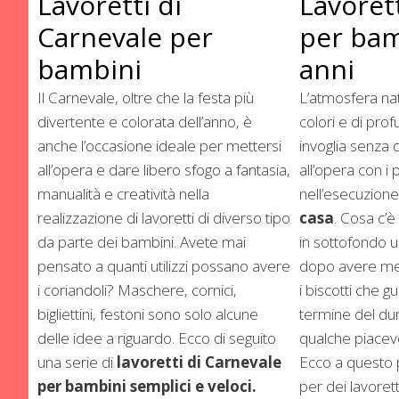
Lavoretti di
Lavorett
Carnevale per
per bam
bambini
anni
Il Carnevale, oltre che la festa più
L’atmosfera nata
divertente e colorata dell’anno, è
colori e di prof
anche l’occasione ideale per mettersi
invoglia senza 
all’opera e dare libero sfogo a fantasia,
all’opera con i
manualità e creatività nella
nell’esecuzione
realizzazione di lavoretti di diverso tipo
casa
. Cosa c’
da parte dei bambini. Avete mai
in sottofondo u
pensato a quanti utilizzi possano avere
dopo avere mes
i coriandoli? Maschere, cornici,
i biscotti che 
bigliettini, festoni sono solo alcune
termine del dur
delle idee a riguardo. Ecco di seguito
qualche piacevo
una serie di
lavoretti di Carnevale
Ecco a questo 
per bambini semplici e veloci.
per dei lavorett