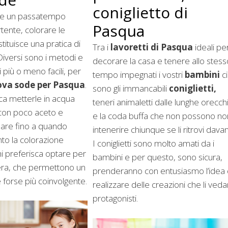
coniglietto di
uire un passatempo
Pasqua
rtente, colorare le
tituisce una pratica di
Tra i
lavoretti di Pasqua
ideali pe
 Diversi sono i metodi e
decorare la casa e tenere allo stess
ti più o meno facili, per
tempo impegnati i vostri
bambini
ci
uova sode per Pasqua
.
sono gli immancabili
coniglietti,
sca metterle in acqua
teneri animaletti dalle lunghe orecch
 con poco aceto e
e la coda buffa che non possono no
osare fino a quando
intenerire chiunque se li ritrovi davant
to la colorazione
I coniglietti sono molto amati da i
i preferisca optare per
bambini e per questo, sono sicura,
pera, che permettono un
prenderanno con entusiasmo l’idea 
forse più coinvolgente.
realizzare delle creazioni che li ved
protagonisti.