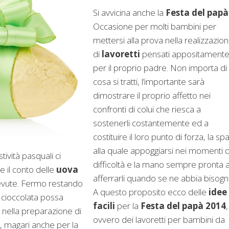
Si avvicina anche la
Festa del papà
Occasione per molti bambini per
mettersi alla prova nella realizzazio
di
lavoretti
pensati appositament
per il proprio padre. Non importa di
cosa si tratti, l’importante sarà
dimostrare il proprio affetto nei
confronti di colui che riesca a
sostenerli costantemente ed a
costituire il loro punto di forza, la spa
alla quale appoggiarsi nei momenti d
tività pasquali ci
difficoltà e la mano sempre pronta 
e il conto delle
uova
afferrarli quando se ne abbia bisogn
evute. Fermo restando
A questo proposito ecco delle
idee
 cioccolata possa
facili
per la
Festa del papà 2014
,
a nella preparazione di
ovvero dei lavoretti per bambini da
e, magari anche per la