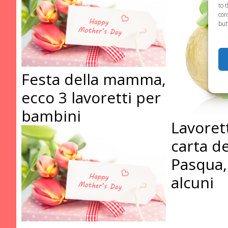
to 
con
but
Festa della mamma,
ecco 3 lavoretti per
bambini
Lavorett
carta de
Pasqua,
alcuni