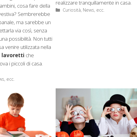
realizzare tranquillamente in casa.
ambini, cosa fare della
Categorie
Curiosità, News, ecc.
ivestiva? Sembrerebbe
anale, ma sarebbe un
ttarla via così, senza
na possibilità. Non tutti
 venire utilizzata nella
i
lavoretti
che
va i piccoli di casa.
ws, ecc.