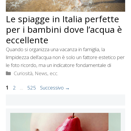
Le spiagge in Italia perfette
per i bambini dove l’acqua è
eccellente
Quando si organizza una vacanza in famiglia, la
limpidezza dell’acqua non è solo un fattore estetico per
le foto ricordo, ma un indicatore fondamentale di
Categorie
Curiosità, News, ecc.
Pagina
Pagina
Pagina
1
2
…
525
Successivo
→