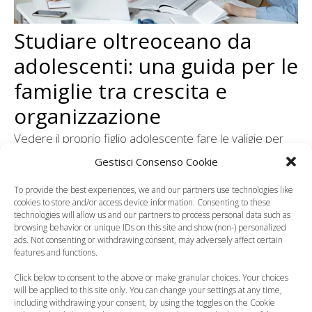
Studiare oltreoceano da
adolescenti: una guida per le
famiglie tra crescita e
organizzazione
Vedere il proprio figlio adolescente fare le valigie per
trasferirsi dall’altra parte del mondo è un’esperienza
Gestisci Consenso Cookie
che unisce l’orgoglio per il suo percorso alla naturale
To provide the best experiences, we and our partners use technologies like
Categorie
Curiosità, News, ecc.
cookies to store and/or access device information. Consenting to these
technologies will allow us and our partners to process personal data such as
browsing behavior or unique IDs on this site and show (non-) personalized
ads. Not consenting or withdrawing consent, may adversely affect certain
features and functions.
Click below to consent to the above or make granular choices. Your choices
will be applied to this site only. You can change your settings at any time,
including withdrawing your consent, by using the toggles on the Cookie