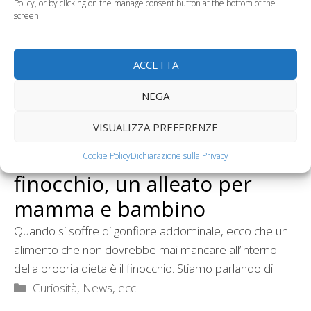
Policy, or by clicking on the manage consent button at the bottom of the
screen.
ACCETTA
NEGA
VISUALIZZA PREFERENZE
Per la pancia gonfia spazio al
Cookie Policy
Dichiarazione sulla Privacy
finocchio, un alleato per
mamma e bambino
Quando si soffre di gonfiore addominale, ecco che un
alimento che non dovrebbe mai mancare all’interno
della propria dieta è il finocchio. Stiamo parlando di
Categorie
Curiosità, News, ecc.