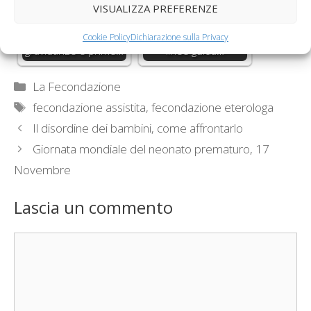
VISUALIZZA PREFERENZE
Fecondazione
Fecondazione
eterologa, prime
eterologa, le nuove
Cookie Policy
Dichiarazione sulla Privacy
gravidanze e prime…
linee guida…
Categorie
La Fecondazione
Tag
fecondazione assistita
,
fecondazione eterologa
Il disordine dei bambini, come affrontarlo
Giornata mondiale del neonato prematuro, 17
Novembre
Lascia un commento
Commento