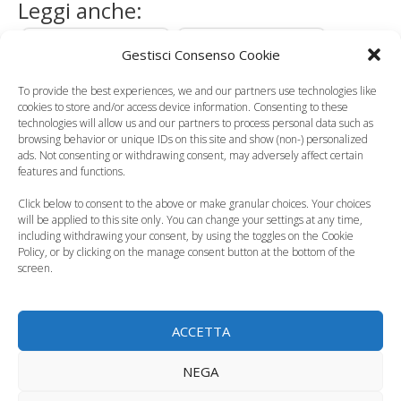
Leggi anche:
Gestisci Consenso Cookie
To provide the best experiences, we and our partners use technologies like
cookies to store and/or access device information. Consenting to these
Fecondazione
Fecondazione
technologies will allow us and our partners to process personal data such as
eterologa, 30 mila
eterologa, la
browsing behavior or unique IDs on this site and show (non-) personalized
coppie in Italia…
Consulta dichiara…
ads. Not consenting or withdrawing consent, may adversely affect certain
features and functions.
Click below to consent to the above or make granular choices. Your choices
will be applied to this site only. You can change your settings at any time,
including withdrawing your consent, by using the toggles on the Cookie
Fecondazione
Policy, or by clicking on the manage consent button at the bottom of the
assistita, come è
Fecondazione
screen.
cambiata la Legge
eterologa, la
40…
consulta dice no
ACCETTA
NEGA