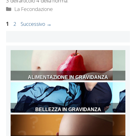
3 dell’articolo 4 della norma.
Categorie
La Fecondazione
Pagina
Pagina
1
2
Successivo
→
ALIMENTAZIONE IN GRAVIDANZA
BELLEZZA IN GRAVIDANZA