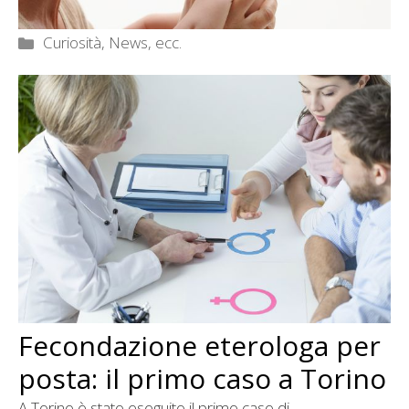
Categorie
Curiosità, News, ecc.
Fecondazione eterologa per
posta: il primo caso a Torino
A Torino è stato eseguito il primo caso di