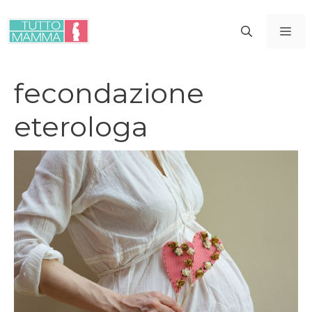
Vai
al
ME
contenuto
fecondazione
eterologa