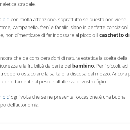
aletica stradale.
la
bici
con molta attenzione, soprattutto se questa non viene
me, campanello, freni e fanalini siano in perfette condizioni
tre, non dimenticate di far indossare al piccolo il
caschetto di
ncora che da considerazioni di natura estetica la scelta della
icurezza e la fruibilità da parte del
bambino
. Per i piccoli, ad
trebbero ostacolare la salita e la discesa dal mezzo. Ancora 
 perfettamente al peso e all’altezza di vostro figlio.
 bici
ogni volta che se ne presenta l’occasione,è una buona
ppo dell’autonomia.