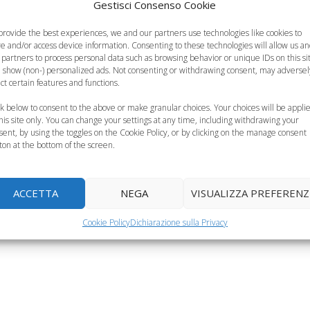
Gestisci Consenso Cookie
provide the best experiences, we and our partners use technologies like cookies to
re and/or access device information. Consenting to these technologies will allow us a
 partners to process personal data such as browsing behavior or unique IDs on this si
 show (non-) personalized ads. Not consenting or withdrawing consent, may adversel
ect certain features and functions.
ck below to consent to the above or make granular choices. Your choices will be appli
Come togliere il
this site only. You can change your settings at any time, including withdrawing your
Togliere il pannolino
ciuccio, piccoli
sent, by using the toggles on the Cookie Policy, or by clicking on the manage consent
do cominciare
ai bambini, l’80% dei
consigli da mamma a
ton at the bottom of the screen.
n il vasino?
genitori ritarda
mamma
ACCETTA
NEGA
VISUALIZZA PREFERENZ
Cookie Policy
Dichiarazione sulla Privacy