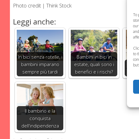
Photo credit | Think Stock
To 
Leggi anche:
sto
our
and
aff
Cli
to 
In bici senza rotelle, i
Bambini in bici in
con
bambini imparano
estate, quali sono i
Quan
but
sempre più tardi
benefici e i rischi?
co
Il bambino e la
conquista
dell'indipendenza