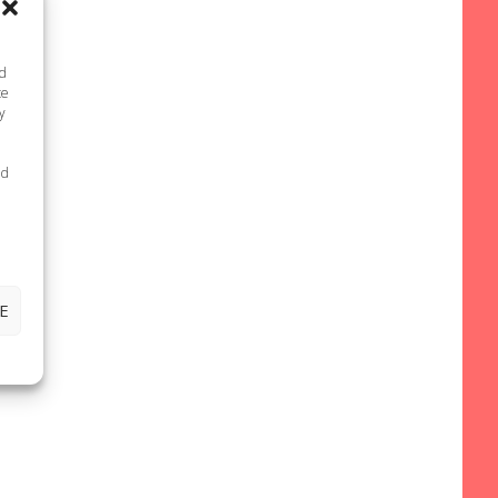
nd
te
y
ed
E