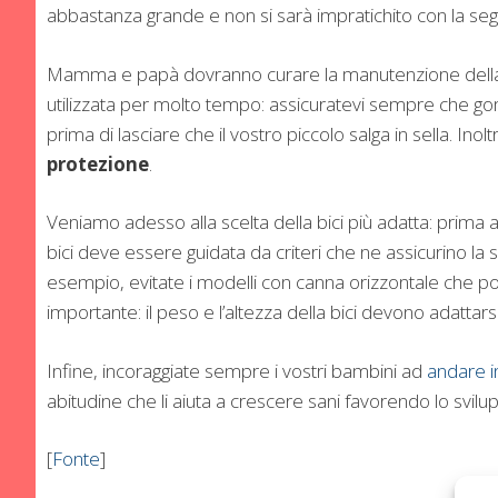
abbastanza grande e non si sarà impratichito con la segn
Mamma e papà dovranno curare la manutenzione del
utilizzata per molto tempo: assicuratevi sempre che gom
prima di lasciare che il vostro piccolo salga in sella. Inol
protezione
.
Veniamo adesso alla scelta della bici più adatta: prima a
bici deve essere guidata da criteri che ne assicurino la s
esempio, evitate i modelli con canna orizzontale che po
importante: il peso e l’altezza della bici devono adattarsi
Infine, incoraggiate sempre i vostri bambini ad
andare in
abitudine che li aiuta a crescere sani favorendo lo svilu
[
Fonte
]