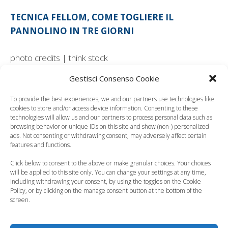
TECNICA FELLOM, COME TOGLIERE IL
PANNOLINO IN TRE GIORNI
photo credits | think stock
Gestisci Consenso Cookie
Leggi anche:
To provide the best experiences, we and our partners use technologies like
cookies to store and/or access device information. Consenting to these
technologies will allow us and our partners to process personal data such as
browsing behavior or unique IDs on this site and show (non-) personalized
ads. Not consenting or withdrawing consent, may adversely affect certain
features and functions.
Togliere il pannolino,
Quando cominciare
Click below to consent to the above or make granular choices. Your choices
piccoli consigli
con il vasino?
will be applied to this site only. You can change your settings at any time,
including withdrawing your consent, by using the toggles on the Cookie
Policy, or by clicking on the manage consent button at the bottom of the
screen.