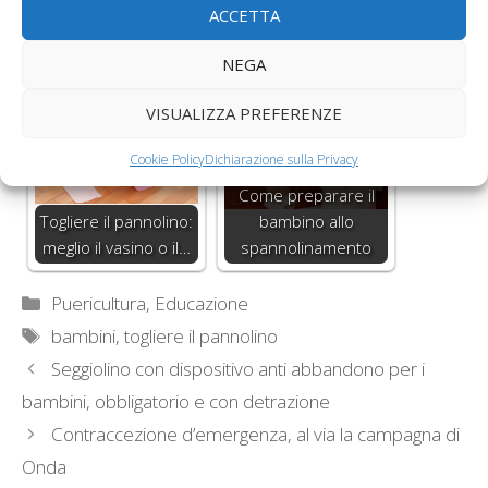
Il bambino e la
ACCETTA
conquista
Togliere il pannolino
dell'indipendenza
la notte
NEGA
VISUALIZZA PREFERENZE
Cookie Policy
Dichiarazione sulla Privacy
Come preparare il
Togliere il pannolino:
bambino allo
meglio il vasino o il…
spannolinamento
Categorie
Puericultura, Educazione
Tag
bambini
,
togliere il pannolino
Seggiolino con dispositivo anti abbandono per i
bambini, obbligatorio e con detrazione
Contraccezione d’emergenza, al via la campagna di
Onda