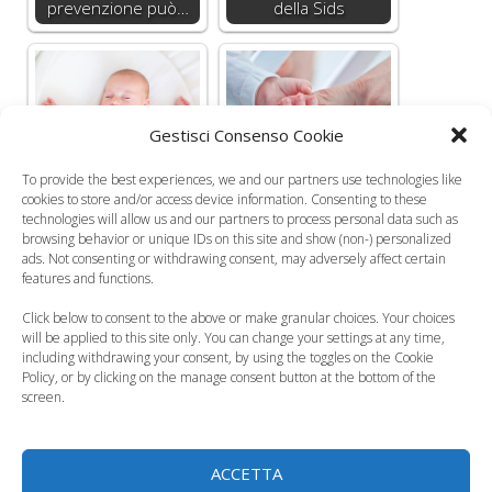
prevenzione può…
della Sids
Gestisci Consenso Cookie
Neonati, qual è la
Morte in culla, il
posizione corretta
fumo passivo è un
To provide the best experiences, we and our partners use technologies like
per dormire
fattore di rischio
cookies to store and/or access device information. Consenting to these
technologies will allow us and our partners to process personal data such as
browsing behavior or unique IDs on this site and show (non-) personalized
Categorie
Salute del Neonato
ads. Not consenting or withdrawing consent, may adversely affect certain
features and functions.
Tag
SIDS
,
sindrome della morte improvvisa del lattante
,
Click below to consent to the above or make granular choices. Your choices
sonno nei bambini
will be applied to this site only. You can change your settings at any time,
Come deve essere la popò del neonato?
including withdrawing your consent, by using the toggles on the Cookie
Policy, or by clicking on the manage consent button at the bottom of the
Telefono Azzurro compie 24 anni
screen.
3 commenti su “Neonati, le
ACCETTA
regole per un sonno sicuro”