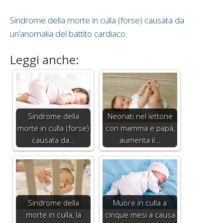
Sindrome della morte in culla (forse) causata da
un’anomalia del battito cardiaco
Leggi anche:
Sindrome della
Neonati nel lettone
morte in culla (forse)
con mamma e papà,
causata da…
aumenta il…
Sindrome della
Muore in culla a
morte in culla, la
cinque mesi a causa