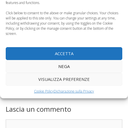
features and functions.
Click below to consent to the above or make granular choices. Your choices
will be applied to this site only. You can change your settings at any time,
including withdrawing your consent, by using the toggles on the Cookie
Policy, or by clicking on the manage consent button at the bottom of the
I gemelli nati alla
La cefalea in
screen.
37esima settimana
gravidanza può
sarebbero meno…
essere collegata al…
ACCETTA
Categorie
Gravidanza
NEGA
Tag
attesa parto
,
gravidanza
,
parto pretermine
Displasia congenita dell’anca
VISUALIZZA PREFERENZE
Festa di Halloween per bambini, ecco come
Cookie Policy
Dichiarazione sulla Privacy
organizzarla
Lascia un commento
Commento