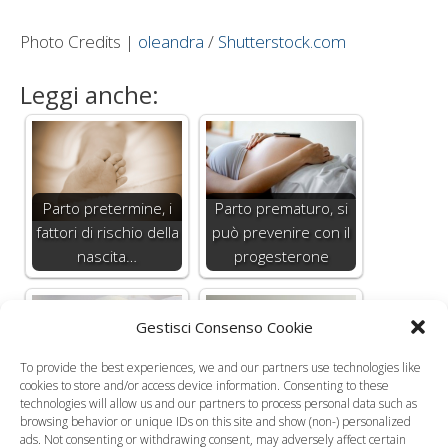
Photo Credits |
oleandra
/
Shutterstock.com
Leggi anche:
Parto pretermine, i
Parto prematuro, si
fattori di rischio della
può prevenire con il
nascita…
progesterone
Gestisci Consenso Cookie
To provide the best experiences, we and our partners use technologies like
Parto record: donna
cookies to store and/or access device information. Consenting to these
technologies will allow us and our partners to process personal data such as
La minaccia di parto
di 200 chili dà alla
browsing behavior or unique IDs on this site and show (non-) personalized
pretermine
luce il suo bambino
ads. Not consenting or withdrawing consent, may adversely affect certain