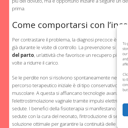
più del dovuto, ma è opportuno iniziare a seguire un de
prima.
Come comportarsi con l’incon
Per contrastare il problema, la diagnosi precoce è ess
To 
già durante le visite di controllo. La prevenzione si basa
sto
our
del parto
, un’attività che favorisce un recupero più rapi
and
volte a ridurre il carico.
aff
Cli
Se le perdite non si risolvono spontaneamente nelle pri
to 
percorso terapeutico iniziale è di tipo conservativo e si 
con
but
muscolare. A questa si affiancano tecnologie avanzate
l’elettrostimolazione vaginale tramite impulsi elettrici e 
sedute. I benefici della fisioterapia si manifestano rap
sedute con la cura del neonato, l’introduzione di serviz
soluzione ottimale per garantire la continuità delle cur