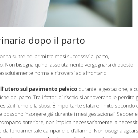
inaria dopo il parto
nna su tre nei primi tre mesi successivi al parto,
o. Non bisogna quindi assolutamente vergognarsi di questo
assolutamente normale ritrovarsi ad affrontarlo.
ll’utero sul pavimento pelvico
durante la gestazione, a cu
che del parto. Tra i fattori di rischio si annoverano le perdite g
sità, il fumo e la stipsi. È importante sfatare il mito secondo 
iche possono insorgere già durante i mesi gestazionali. Sebbene
 comparto anteriore, non implica necessariamente la necessit
nge da fondamentale campanello d’allarme. Non bisogna agitars