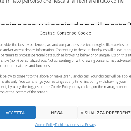
terminato percorso che riesca a far ritornare il tutto come
tinenza urinaria dopo il parto?
Gestisci Consenso Cookie
enziale e i medici dovrebbero indagare attivamente la questi
provide the best experiences, we and our partners use technologies like cookies to
 principalmente sull’
allenamento dei muscoli pelvici pri
re and/or access device information. Consenting to these technologies will allow us a
 partners to process personal data such as browsing behavior or unique IDs on this si
do, supportata da stili di vita sani e strategie posturali corrett
 show (non-) personalized ads. Not consenting or withdrawing consent, may adversel
ect certain features and functions.
ck below to consent to the above or make granular choices. Your choices will be appli
me settimane, è fondamentale consultare il ginecologo. Il
this site only. You can change your settings at any time, including withdrawing your
affida alla
chinesiterapia pelvi-perineale
per la riattivazio
sent, by using the toggles on the Cookie Policy, or by clicking on the manage consent
ton at the bottom of the screen.
 come la
radiofrequenza con acido ialuronico
,
il trattamento laser, che mostra un’altissima efficacia in poche
idamente; tuttavia, poiché le neo-mamme faticano a conciliare 
ACCETTA
NEGA
VISUALIZZA PREFERENZ
i di telemedicina e monitoraggio da remoto si sta rivelando un
Cookie Policy
Dichiarazione sulla Privacy
e direttamente da casa.