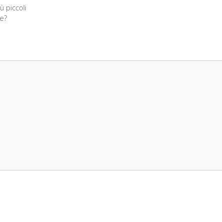
 piccoli
re?