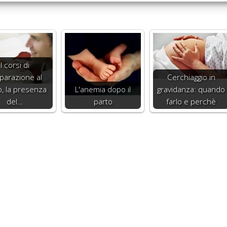
I corsi di
parazione al
Cerchiaggio in
o, la presenza
L'anemia dopo il
gravidanza: quando
del…
parto
farlo e perchè