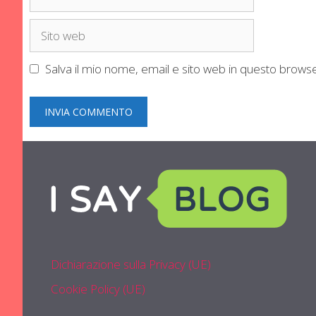
Sito
web
Salva il mio nome, email e sito web in questo brow
Dichiarazione sulla Privacy (UE)
Cookie Policy (UE)