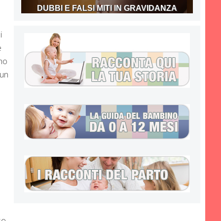
DUBBI E FALSI MITI IN GRAVIDANZA
i
e
ho
 un
se