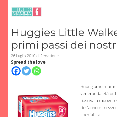
Vai
al
contenuto
Huggies Little Walker
primi passi dei nost
26 Luglio 2010
di
Redazione
Spread the love
Buongiorno mamme,
veneranda età di 
riusciva a muovere
dell'anno e mezzo 
specialista.