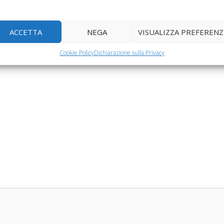
uo bambino
gioco di Aboca
nata l'App…
ACCETTA
NEGA
VISUALIZZA PREFERENZ
Cookie Policy
Dichiarazione sulla Privacy