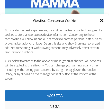
Gestisci Consenso Cookie
To provide the best experiences, we and our partners use technologies like
cookies to store and/or access device information. Consenting to these
technologies will allow us and our partners to process personal data such as
browsing behavior or unique IDs on this site and show (non-) personalized
ads. Not consenting or withdrawing consent, may adversely affect certain
features and functions.
Bonus mamma ancora in
Click below to consent to the above or make granular choices. Your choices
stallo, come si decidono gli
will be applied to this site only. You can change your settings at any time,
including withdrawing your consent, by using the toggles on the Cookie
importi
Policy, or by clicking on the manage consent button at the bottom of the
screen.
Nella Legge di Bilancio di quest’anno è previsto anche il
bonus mamma 2025 che però, al momento, non è
ACCETTA
ancora partito. C’è infatti bisogno di
Categorie
News
NEGA