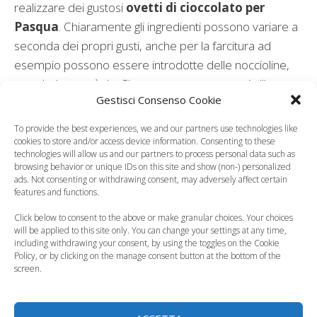
realizzare dei gustosi
ovetti di cioccolato per
Pasqua
. Chiaramente gli ingredienti possono variare a
seconda dei propri gusti, anche per la farcitura ad
esempio possono essere introdotte delle noccioline,
mandorle e così via. Che aspettate a mettervi all’opera.
Gestisci Consenso Cookie
Leggi anche:
To provide the best experiences, we and our partners use technologies like
cookies to store and/or access device information. Consenting to these
technologies will allow us and our partners to process personal data such as
browsing behavior or unique IDs on this site and show (non-) personalized
ads. Not consenting or withdrawing consent, may adversely affect certain
features and functions.
Festa dei nonni,
Epifania 2025, cosa
sorprenderli con i
regalare ai nostri
Click below to consent to the above or make granular choices. Your choices
will be applied to this site only. You can change your settings at any time,
biscotti fai da te
piccoli?
including withdrawing your consent, by using the toggles on the Cookie
Policy, or by clicking on the manage consent button at the bottom of the
screen.
Influenza bambini è