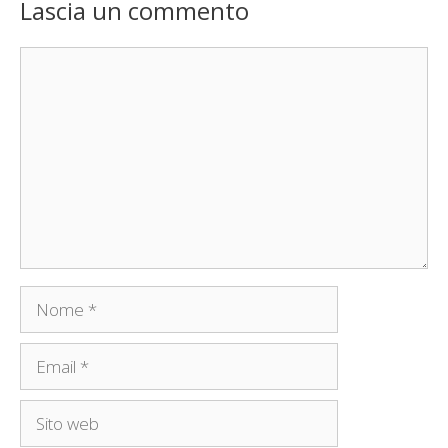
Lascia un commento
Commento
Nome
Email
Sito
web