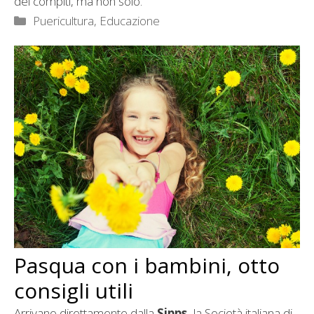
dei compiti, ma non solo.
Categorie
Puericultura, Educazione
Pasqua con i bambini, otto
consigli utili
Arrivano direttamente dalla
Sipps,
la
Società italiana di