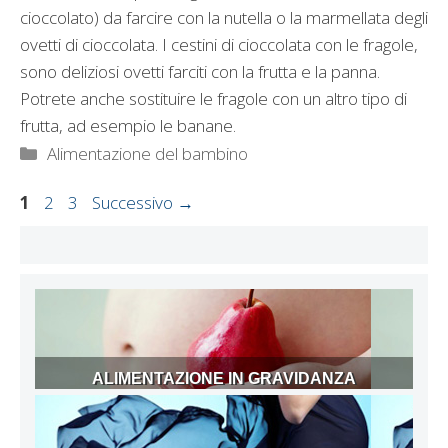
cioccolato) da farcire con la nutella o la marmellata degli
ovetti di cioccolata. I cestini di cioccolata con le fragole,
sono deliziosi ovetti farciti con la frutta e la panna.
Potrete anche sostituire le fragole con un altro tipo di
frutta, ad esempio le banane.
Categorie
Alimentazione del bambino
Pagina
Pagina
Pagina
1
2
3
Successivo
→
ALIMENTAZIONE IN GRAVIDANZA