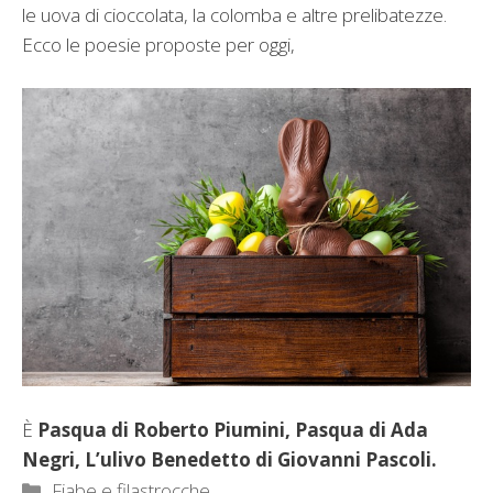
le uova di cioccolata, la colomba e altre prelibatezze.
Ecco le poesie proposte per oggi,
È
Pasqua di Roberto Piumini, Pasqua di Ada
Negri, L’ulivo Benedetto di Giovanni Pascoli.
Categorie
Fiabe e filastrocche