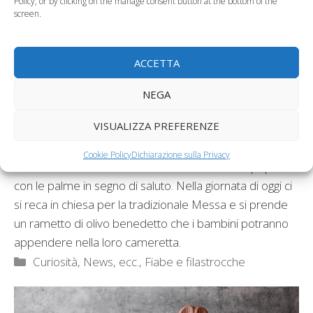
Policy, or by clicking on the manage consent button at the bottom of the
screen.
ACCETTA
NEGA
La
domenica delle Palme, che precede di una
VISUALIZZA PREFERENZE
settimana la domenica di Pasqua,
celebra
l’entrata trionfale di Gesù a Gerusalemme, quando fu
Cookie Policy
Dichiarazione sulla Privacy
acclamato dalla folla come Messia accolto dal popolo
con le palme in segno di saluto. Nella giornata di oggi ci
si reca in chiesa per la tradizionale Messa e si prende
un rametto di olivo benedetto che i bambini potranno
appendere nella loro cameretta.
Categorie
Curiosità, News, ecc.
,
Fiabe e filastrocche