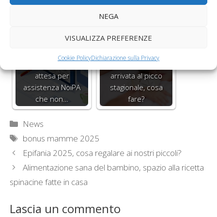
festa della mamma
aumentano i prezzi
2025, alcuni…
di libri e zaini
NEGA
VISUALIZZA PREFERENZE
Cookie Policy
Dichiarazione sulla Privacy
Lunghi tempi di
Influenza bambini è
attesa per
arrivata al picco
assistenza NoiPA
stagionale, cosa
che non…
fare?
Categorie
News
Tag
bonus mamme 2025
Epifania 2025, cosa regalare ai nostri piccoli?
Alimentazione sana del bambino, spazio alla ricetta
spinacine fatte in casa
Lascia un commento