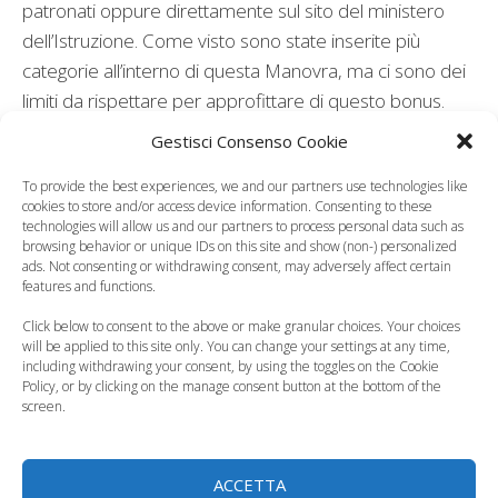
patronati oppure direttamente sul sito del ministero
dell’Istruzione. Come visto sono state inserite più
categorie all’interno di questa Manovra, ma ci sono dei
limiti da rispettare per approfittare di questo bonus.
Gestisci Consenso Cookie
Leggi anche:
To provide the best experiences, we and our partners use technologies like
cookies to store and/or access device information. Consenting to these
technologies will allow us and our partners to process personal data such as
browsing behavior or unique IDs on this site and show (non-) personalized
Bonus mamma
ads. Not consenting or withdrawing consent, may adversely affect certain
ancora in stallo,
Epifania 2025, cosa
features and functions.
come si decidono gli
regalare ai nostri
Click below to consent to the above or make granular choices. Your choices
importi
piccoli?
will be applied to this site only. You can change your settings at any time,
including withdrawing your consent, by using the toggles on the Cookie
Policy, or by clicking on the manage consent button at the bottom of the
screen.
Idee regalo per la
Ritorno a scuola,
ACCETTA