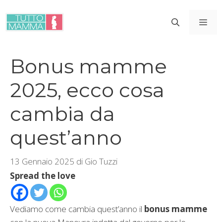
Vai
al
ME
contenuto
Bonus mamme
2025, ecco cosa
cambia da
quest’anno
13 Gennaio 2025
di
Gio Tuzzi
Spread the love
Vediamo come cambia quest’anno il
bonus mamme