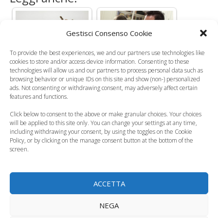
Gestisci Consenso Cookie
Figlio di 41 anni non
I genitori francesi
To provide the best experiences, we and our partners use technologies like
cookies to store and/or access device information. Consenting to these
vuole andare via di
protestano contro i
technologies will allow us and our partners to process personal data such as
casa: i…
compiti a casa
browsing behavior or unique IDs on this site and show (non-) personalized
ads. Not consenting or withdrawing consent, may adversely affect certain
features and functions.
Click below to consent to the above or make granular choices. Your choices
will be applied to this site only. You can change your settings at any time,
including withdrawing your consent, by using the toggles on the Cookie
Vietato portare il
Policy, or by clicking on the manage consent button at the bottom of the
telefonino a tavola
Che tipo di genitore
screen.
per far…
sei?
ACCETTA
NEGA