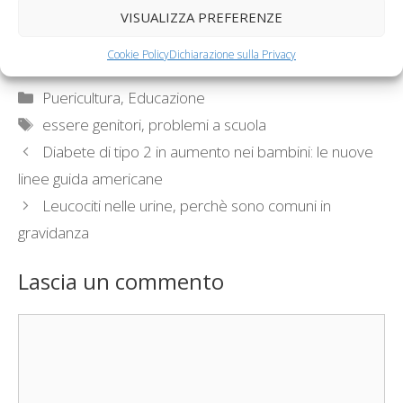
I bambini prima dei 9
I compiti a casa,
VISUALIZZA PREFERENZE
anni non devono
problema o
attraversare…
opportunità?
Cookie Policy
Dichiarazione sulla Privacy
Categorie
Puericultura, Educazione
Tag
essere genitori
,
problemi a scuola
Diabete di tipo 2 in aumento nei bambini: le nuove
linee guida americane
Leucociti nelle urine, perchè sono comuni in
gravidanza
Lascia un commento
Commento