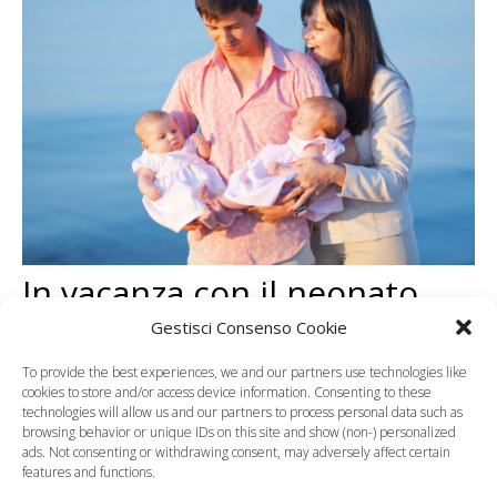
In vacanza con il neonato,
cosa mettere in valigia
Gestisci Consenso Cookie
To provide the best experiences, we and our partners use technologies like
cookies to store and/or access device information. Consenting to these
technologies will allow us and our partners to process personal data such as
browsing behavior or unique IDs on this site and show (non-) personalized
ads. Not consenting or withdrawing consent, may adversely affect certain
features and functions.