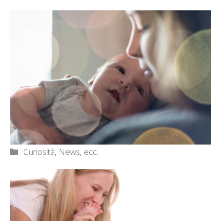
Categorie
Curiosità, News, ecc.