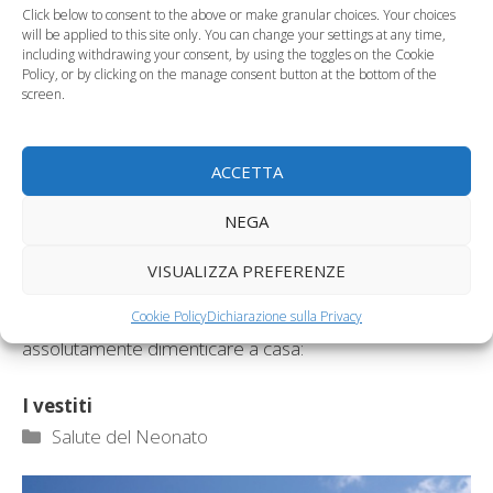
Click below to consent to the above or make granular choices. Your choices
will be applied to this site only. You can change your settings at any time,
including withdrawing your consent, by using the toggles on the Cookie
Policy, or by clicking on the manage consent button at the bottom of the
screen.
ACCETTA
Affrontare le vacanze con un bimbo di pochi mesi al
NEGA
seguito non è affatto un’impresa impossibile. Basta
disporre di una grande valigia e riempirla con tutto ciò
VISUALIZZA PREFERENZE
che vi occorre per la cura e il benessere del
neonato
;
di seguito un elenco di ciò che non potete
Cookie Policy
Dichiarazione sulla Privacy
assolutamente dimenticare a casa:
I vestiti
Categorie
Salute del Neonato