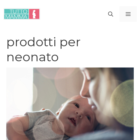
Vai
al
ME
contenuto
prodotti per
neonato