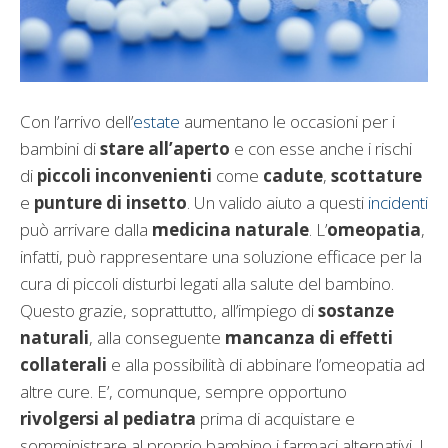
Con l’arrivo dell’
estate
aumentano le occasioni per i
bambini di
stare all’aperto
e con esse anche i rischi
di
piccoli inconvenienti
come
cadute
,
scottature
e
punture di insetto
. Un valido aiuto a questi
incidenti
può arrivare dalla
medicina naturale
. L’
omeopatia
,
infatti, può rappresentare una soluzione efficace per la
cura di piccoli disturbi legati alla salute del bambino.
Questo grazie, soprattutto, all’impiego di
sostanze
naturali
, alla conseguente
mancanza di effetti
collaterali
e alla possibilità di abbinare l’omeopatia ad
altre cure. E’, comunque, sempre opportuno
rivolgersi al pediatra
prima di acquistare e
somministrare al proprio bambino i farmaci alternativi. I