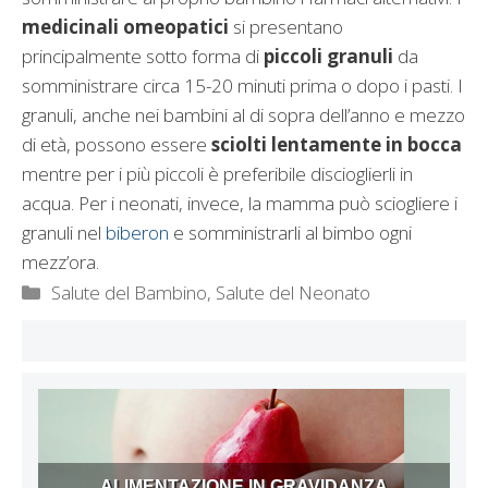
medicinali omeopatici
si presentano
principalmente sotto forma di
piccoli granuli
da
somministrare circa 15-20 minuti prima o dopo i pasti. I
granuli, anche nei bambini al di sopra dell’anno e mezzo
di età, possono essere
sciolti lentamente in bocca
mentre per i più piccoli è preferibile discioglierli in
acqua. Per i neonati, invece, la mamma può sciogliere i
granuli nel
biberon
e somministrarli al bimbo ogni
mezz’ora.
Categorie
Salute del Bambino
,
Salute del Neonato
ALIMENTAZIONE IN GRAVIDANZA