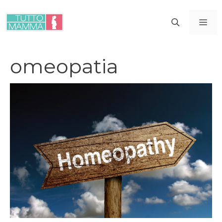
Vai
al
ME
contenuto
omeopatia