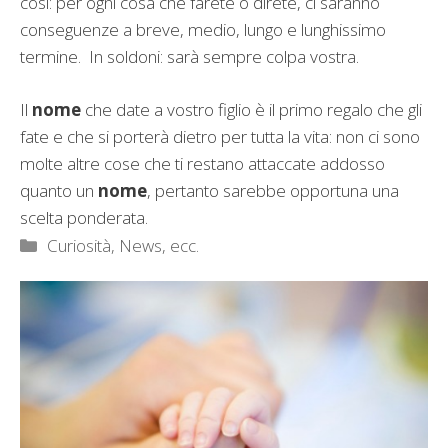
così: per ogni cosa che farete o direte, ci saranno
conseguenze a breve, medio, lungo e lunghissimo
termine. In soldoni: sarà sempre colpa vostra.
Il
nome
che date a vostro figlio è il primo regalo che gli
fate e che si porterà dietro per tutta la vita: non ci sono
molte altre cose che ti restano attaccate addosso
quanto un
nome
, pertanto sarebbe opportuna una
scelta ponderata.
Categorie
Curiosità, News, ecc.