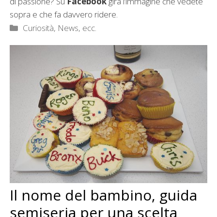
di passione? Su
Facebook
gira l’immagine che vedete
sopra e che fa davvero ridere.
Categorie
Curiosità, News, ecc.
Il nome del bambino, guida
semiseria per una scelta