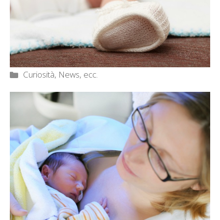
Categorie
Curiosità, News, ecc.