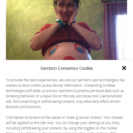
Gestisci Consenso Cookie
To provide the best experiences, we and our partners use technologies like
cookies to store and/or access device information. Consenting to these
technologies will allow us and our partners to process personal data such as
La cantante
Elisa
è
diventata mamma
per la
browsing behavior or unique IDs on this site and show (non-) personalized
ads. Not consenting or withdrawing consent, may adversely affect certain
seconda volta. È una notizia che aspettavamo da
features and functions.
qualche tempo, anche perché Elisa, nonostante sia una
Click below to consent to the above or make granular choices. Your choices
donna molto riservata e molto semplice, ha deciso di
will be applied to this site only. You can change your settings at any time,
condividere la sua gravidanza con i fan. Ricordate la
including withdrawing your consent, by using the toggles on the Cookie