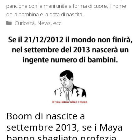
pancione con le mani unite a forma di cuore, il nome
della bambina e la data di nascita.
Categorie
Curiosità, News, ecc.
Boom di nascite a
settembre 2013, se i Maya
hanno sbagliato profezia