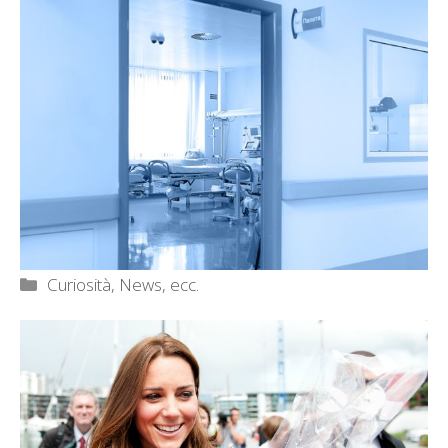
Categorie
Curiosità, News, ecc.