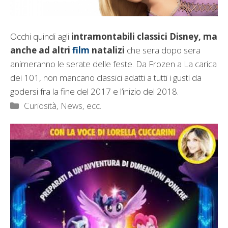
Occhi quindi agli
intramontabili classici Disney, ma
anche ad altri
film
natalizi
che sera dopo sera
animeranno le serate delle feste. Da Frozen a La carica
dei 101, non mancano classici adatti a tutti i gusti da
godersi fra la fine del 2017 e l’inizio del 2018.
Categorie
Curiosità, News, ecc.