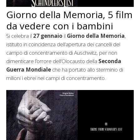
Giorno della Memoria, 5 film
da vedere con i bambini
Si celebra il
27 gennaio
il
Giorno della Memoria
,
istituito in coincidenza dell’apertura dei cancelli del
campo di concentramento di Auschwitz, per non
dimenticare l’orrore dell’Olocausto della
Seconda
Guerra Mondiale
che ha portato allo sterminio di
milioni i ebrei nei campi di concentramento.