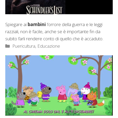
Spiegare ai
bambini
l’orrore della guerra e le leggi
razziali, non è facile, anche se è importante fin da
subito farli rendere conto di quello che è accaduto.
Categorie
Puericultura, Educazione