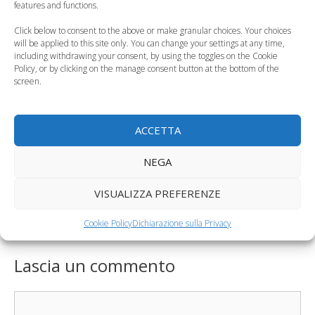
features and functions.
Click below to consent to the above or make granular choices. Your choices
will be applied to this site only. You can change your settings at any time,
including withdrawing your consent, by using the toggles on the Cookie
Policy, or by clicking on the manage consent button at the bottom of the
I giochi da fare in
Come scegliere lo
screen.
spiaggia con i
sport per bambini
bambini fino a 3 anni
adatto ad ogni età
ACCETTA
Categorie
Curiosità, News, ecc.
Tag
NEGA
attività sportiva
,
estate
,
sport bambini
Fecondazione assistita, coppie sempre più vecchi e
VISUALIZZA PREFERENZE
più colte
Cookie Policy
Dichiarazione sulla Privacy
I bambini che leggono saranno adulti di successo
Lascia un commento
Commento