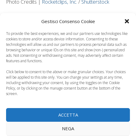
Photo Credits |
Rocketclips, Inc.
/
Shutterstock
Leggi anche:
Gestisci Consenso Cookie
To provide the best experiences, we and our partners use technologies like
cookies to store and/or access device information. Consenting to these
technologies will allow us and our partners to process personal data such as
browsing behavior or unique IDs on this site and show (non-) personalized
Gravidanza, ecco
Aborto spontaneo,
ads. Not consenting or withdrawing consent, may adversely affect certain
come affrontare i
potrebbe esserci un
features and functions.
nove mesi
problema…
Click below to consent to the above or make granular choices. Your choices
will be applied to this site only. You can change your settings at any time,
including withdrawing your consent, by using the toggles on the Cookie
Policy, or by clicking on the manage consent button at the bottom of the
screen.
La prima visita
Prendere l'aereo in
ginecologica in
ACCETTA
gravidanza
gravidanza
NEGA