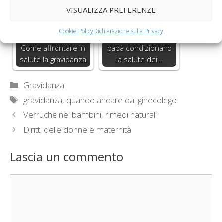
VISUALIZZA PREFERENZE
Cookie Policy
Dichiarazione sulla Privacy
I comportamenti dei
Come affrontare in
papà condizionano
salute la gravidanza
la salute dei…
Categorie
Gravidanza
Tag
gravidanza
,
quando andare dal ginecologo
Verruche nei bambini, rimedi naturali
Diritti delle donne e maternità
Lascia un commento
Commento