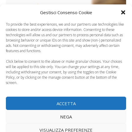
Gestisci Consenso Cookie
To provide the best experiences, we and our partners use technologies like
cookies to store and/or access device information. Consenting to these
technologies will allow us and our partners to process personal data such as
browsing behavior or unique IDs on this site and show (non-) personalized
ads. Not consenting or withdrawing consent, may adversely affect certain
features and functions.
Click below to consent to the above or make granular choices. Your choices
will be applied to this site only. You can change your settings at any time,
including withdrawing your consent, by using the toggles on the Cookie
Policy, or by clicking on the manage consent button at the bottom of the
screen.
ACCETTA
Bambini con doppia
NEGA
diagnosi, arriva la
VISUALIZZA PREFERENZE