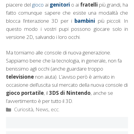
piacere del
gioco
ai
genitori
o ai
fratelli
più grandi, ha
fatto comunque sapere che esiste una modalità che
blocca l’interazione 3D per i
bambini
più piccoli. In
questo modo i vostri pupi possono giocare solo in
versione 2D, salvando i loro occhi.
Ma torniamo alle console di nuova generazione.
Sappiamo bene che la tecnologia, in generale, non fa
benissimo agli occhi (anche guardare troppo
televisione
non aiuta). L’avviso però è arrivato in
occasione dell’uscita sul mercato della nuova console di
gioco portatile
, il
3DS di Nintendo
, anche se
l’avvertimento è per tutto il 3D.
Categorie
Curiosità, News, ecc.