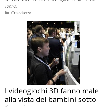
Torino
.
Categorie
Gravidanza
I videogiochi 3D fanno male
alla vista dei bambini sotto i