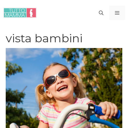
Vai
al
ME
contenuto
vista bambini