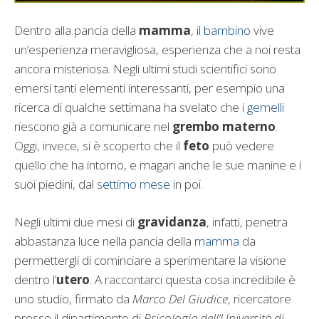
Dentro alla pancia della
mamma
, il
bambino
vive
un’esperienza meravigliosa, esperienza che a noi resta
ancora misteriosa. Negli ultimi studi scientifici sono
emersi tanti elementi interessanti, per esempio una
ricerca di qualche settimana ha svelato che i
gemelli
riescono già a comunicare nel
grembo
materno
.
Oggi, invece, si è scoperto che il
feto
può vedere
quello che ha intorno, e magari anche le sue manine e i
suoi piedini, dal
settimo mese
in poi.
Negli ultimi due mesi di
gravidanza
, infatti, penetra
abbastanza luce nella pancia della
mamma
da
permettergli di cominciare a sperimentare la visione
dentro l’
utero
. A raccontarci questa cosa incredibile è
uno studio, firmato da
Marco Del Giudice
, ricercatore
presso il dipartimento di
Psicologia dell’Università di