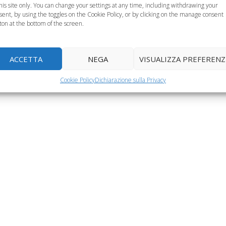
this site only. You can change your settings at any time, including withdrawing your
sent, by using the toggles on the Cookie Policy, or by clicking on the manage consent
ton at the bottom of the screen.
ACCETTA
NEGA
VISUALIZZA PREFERENZ
Cookie Policy
Dichiarazione sulla Privacy