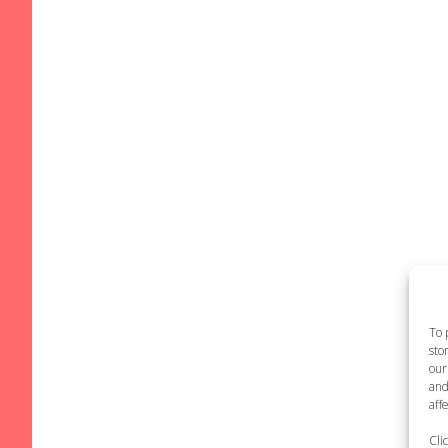
To 
sto
our
and
aff
Cli