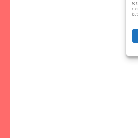
to 
con
but