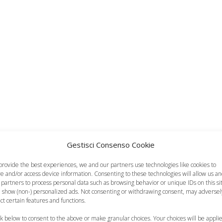
Gestisci Consenso Cookie
provide the best experiences, we and our partners use technologies like cookies to
re and/or access device information. Consenting to these technologies will allow us a
 partners to process personal data such as browsing behavior or unique IDs on this si
 show (non-) personalized ads. Not consenting or withdrawing consent, may adversel
ect certain features and functions.
ck below to consent to the above or make granular choices. Your choices will be appli