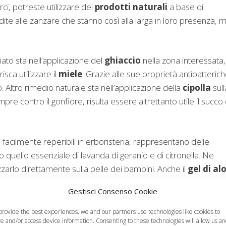
ci, potreste utilizzare dei
prodotti naturali
a base di
dite alle zanzare che stanno così alla larga in loro presenza, 
ato sta nell’applicazione del
ghiaccio
nella zona interessata,
isca utilizzare il
miele
. Grazie alle sue proprietà antibatteric
. Altro rimedio naturale sta nell’applicazione della
cipolla
sull
pre contro il gonfiore, risulta essere altrettanto utile il succo 
,
facilmente reperibili in erboristeria, rappresentano delle
o quello essenziale di lavanda di geranio e di citronella. Ne
zarlo direttamente sulla pelle dei bambini. Anche il
gel di al
te azione lenitiva sulla pelle.
Gestisci Consenso Cookie
edi naturali contro le zanzare permessi in gravidanza
,
quelli
provide the best experiences, we and our partners use technologies like cookies to
e di tracine e meduse
re and/or access device information. Consenting to these technologies will allow us a
e
come curare e prevenire le punture di