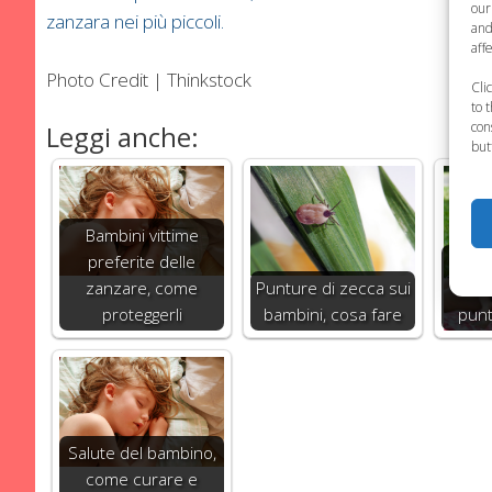
our
zanzara nei più piccoli.
and
aff
Photo Credit | Thinkstock
Cli
to 
con
Leggi anche:
but
Bambini vittime
preferite delle
Come
zanzare, come
Punture di zecca sui
ba
proteggerli
bambini, cosa fare
punt
Salute del bambino,
come curare e