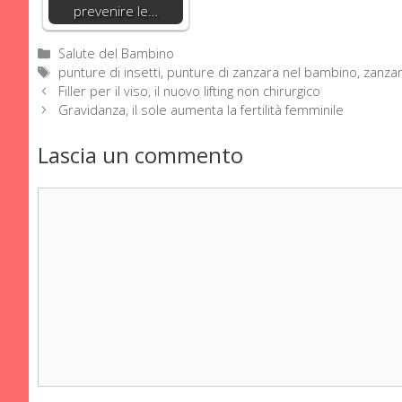
prevenire le…
Categorie
Salute del Bambino
Tag
punture di insetti
,
punture di zanzara nel bambino
,
zanza
Filler per il viso, il nuovo lifting non chirurgico
Gravidanza, il sole aumenta la fertilità femminile
Lascia un commento
Commento