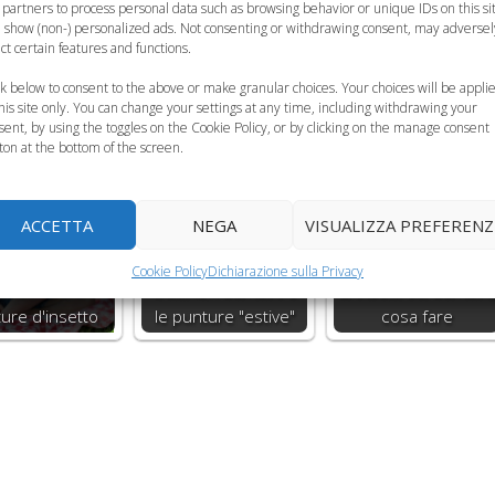
 partners to process personal data such as browsing behavior or unique IDs on this si
 show (non-) personalized ads. Not consenting or withdrawing consent, may adversel
ect certain features and functions.
ck below to consent to the above or make granular choices. Your choices will be appli
this site only. You can change your settings at any time, including withdrawing your
sent, by using the toggles on the Cookie Policy, or by clicking on the manage consent
ton at the bottom of the screen.
ACCETTA
NEGA
VISUALIZZA PREFERENZ
 proteggere i
Zanzare, meduse e
Allergie da punture
Cookie Policy
Dichiarazione sulla Privacy
mbini dalle
tracine: i bambini e
di insetti sui bambini
ure d'insetto
le punture "estive"
cosa fare