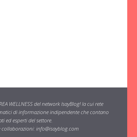
EA WELLNESS del network IsayBlog! la cui rete
ematici di informazione indipendente che contano
i ed esperti del settore.
e collaborazioni:
info@isayblog.com