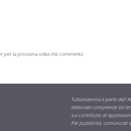
ser per la prossima volta che commento.
Tuttomamma è parte dell' AR
editoriale comprende siti t
sul contributo di appassionat
Per pubblicità, comunicati 