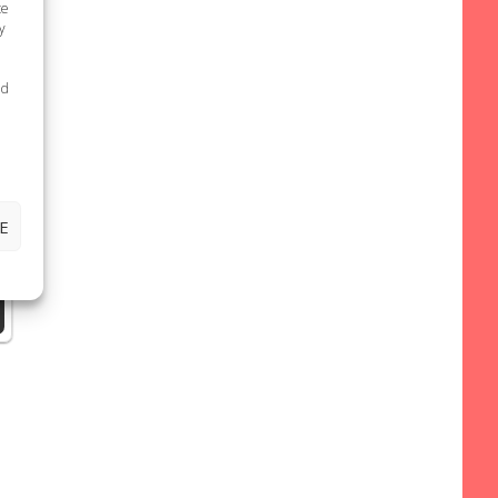
te
y
ed
E
,