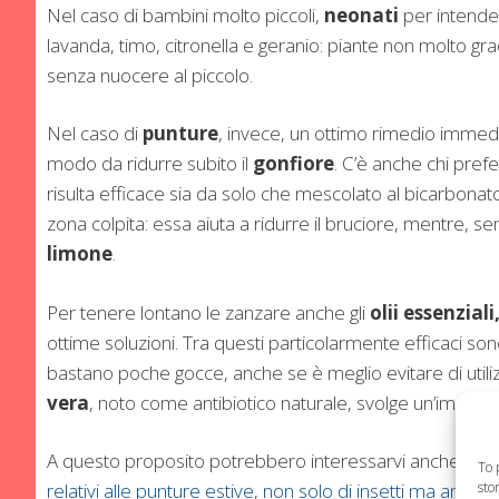
Nel caso di bambini molto piccoli,
neonati
per intender
lavanda, timo, citronella e geranio: piante non molto gra
senza nuocere al piccolo.
Nel caso di
punture
, invece, un ottimo rimedio immedi
modo da ridurre subito il
gonfiore
. C’è anche chi prefer
risulta efficace sia da solo che mescolato al bicarbonato
zona colpita: essa aiuta a ridurre il bruciore, mentre, sem
limone
.
Per tenere lontano le zanzare anche gli
olii essenziali
ottime soluzioni. Tra questi particolarmente efficaci son
bastano poche gocce, anche se è meglio evitare di utiliz
vera
, noto come antibiotico naturale, svolge un’importan
A questo proposito potrebbero interessarvi anche i
rim
To 
relativi alle punture estive, non solo di insetti ma anch
sto