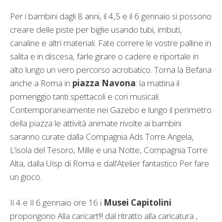
Per i bambini dagli 8 anni, il 4,5 e il 6 gennaio si possono
creare delle piste per biglie usando tubi, imbuti,
canaline e altri materiali. Fate correre le vostre palline in
salita e in discesa, farle girare o cadere e riportale in
alto lungo un vero percorso acrobatico. Torna la Befana
anche a Roma in
piazza Navona
: la mattina il
pomeriggio tanti spettacoli e cori musicali.
Contemporaneamente nei Gazebo e lungo il perimetro
della piazza le attività animate rivolte ai bambini
saranno curate dalla Compagnia Ads Torre Angela,
L’isola del Tesoro, Mille e una Notte, Compagnia Torre
Alta, dalla Uisp di Roma e dall’Atelier fantastico Per fare
un gioco.
Il 4 e Il 6 gennaio ore 16 i
Musei Capitolini
propongono Alla caricart!!! dal ritratto alla caricatura ,