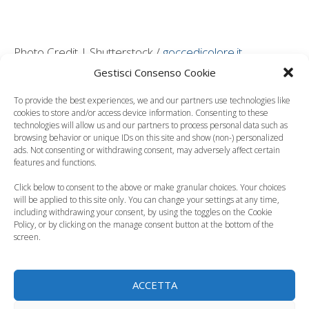
Photo Credit | Shutterstock /
goccedicolore.it
Gestisci Consenso Cookie
Leggi anche:
To provide the best experiences, we and our partners use technologies like
cookies to store and/or access device information. Consenting to these
technologies will allow us and our partners to process personal data such as
browsing behavior or unique IDs on this site and show (non-) personalized
ads. Not consenting or withdrawing consent, may adversely affect certain
features and functions.
Befana 2018, che
Befana in famiglia, gli
cosa fare con i
appuntamenti con i
Click below to consent to the above or make granular choices. Your choices
bambini
bambini
will be applied to this site only. You can change your settings at any time,
including withdrawing your consent, by using the toggles on the Cookie
Policy, or by clicking on the manage consent button at the bottom of the
screen.
ACCETTA
Kid Pass Day 2019,
Le origini della festa
la quarta edizione
dell’Epifania e della