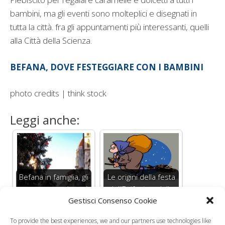
bambini, ma gli eventi sono molteplici e disegnati in
tutta la città. fra gli appuntamenti più interessanti, quelli
alla Città della Scienza.
BEFANA, DOVE FESTEGGIARE CON I BAMBINI
photo credits | think stock
Leggi anche:
Befana in famiglia, gli
Le origini della festa
appuntamenti con i
dell’Epifania e della
Gestisci Consenso Cookie
bambini
Befana
To provide the best experiences, we and our partners use technologies like