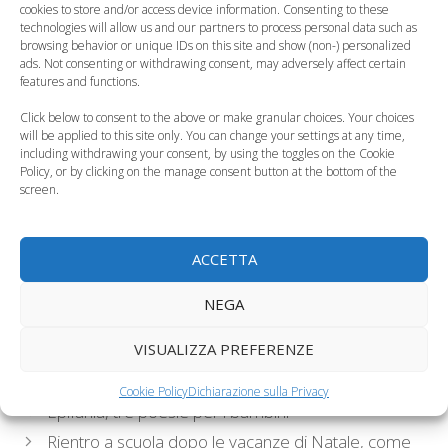
cookies to store and/or access device information. Consenting to these
technologies will allow us and our partners to process personal data such as
browsing behavior or unique IDs on this site and show (non-) personalized
ads. Not consenting or withdrawing consent, may adversely affect certain
Befana, dove
Iniziative per
features and functions.
festeggiare con i
festeggiare la Befana
Click below to consent to the above or make granular choices. Your choices
bambini
con i bambini a…
will be applied to this site only. You can change your settings at any time,
including withdrawing your consent, by using the toggles on the Cookie
Policy, or by clicking on the manage consent button at the bottom of the
screen.
Tanti dolci e poco
ACCETTA
carbone nella calza
Il Mercatino della
della Befana
Befana a Roma
NEGA
Categorie
VISUALIZZA PREFERENZE
Curiosità, News, ecc.
Tag
bambini
,
Befana
,
feste
,
Italia
Cookie Policy
Dichiarazione sulla Privacy
Epifania, tre poesie per i bambini
Rientro a scuola dopo le vacanze di Natale, come