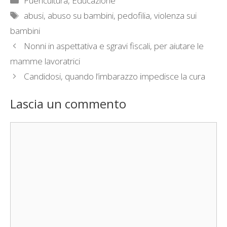
Puericultura, Educazione
Tag
abusi
,
abuso su bambini
,
pedofilia
,
violenza sui
bambini
Nonni in aspettativa e sgravi fiscali, per aiutare le
mamme lavoratrici
Candidosi, quando l’imbarazzo impedisce la cura
Lascia un commento
Commento