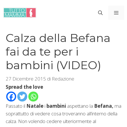
Vai
al
ME
contenuto
Calza della Befana
fai da te per i
bambini (VIDEO)
27 Dicembre 2015
di
Redazione
Spread the love
Passato il
Natale
i
bambini
aspettano la
Befana,
ma
soprattutto di vedere cosa troveranno all’interno della
calza. Non volendo cedere ulteriormente al