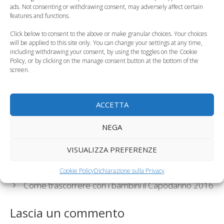
Calza della Befana
come accontentare
ads. Not consenting or withdrawing consent, may adversely affect certain
con i bambini
grandi e piccini
features and functions.
Click below to consent to the above or make granular choices. Your choices
will be applied to this site only. You can change your settings at any time,
including withdrawing your consent, by using the toggles on the Cookie
Policy, or by clicking on the manage consent button at the bottom of the
screen.
Calza della Befana,
Idee regalo per la
come riempirla
calza della Befana
correttamente
ACCETTA
Categorie
Curiosità, News, ecc.
,
Video bambini
NEGA
Tag
calza della Befana
,
video
VISUALIZZA PREFERENZE
Il libro per bambini personalizzato: “Dov’è finito il
mio nome?”
Cookie Policy
Dichiarazione sulla Privacy
Come trascorrere con i bambini il Capodanno 2016
Lascia un commento