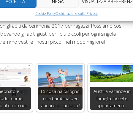
ACCETTA
NEGA
VISUALIZZA PREFERENZ
tà offerte dal web, in grado di esaudire più facilmente ogni
Cookie Policy
Dichiarazione sulla Privacy
ù vasta e completa. Su
Fantaztico.com
è possibile avere a
con gli abiti da cerimonia 2017 per ragazzi. Possiamo così
ando gli abiti giusti per i più piccoli per ogni singola
remmo vestire i nostri piccoli nel modo migliore!
 neonato e il
Di cosa ha bisogno
Austria vacanze in
eddo: come
una bambina per
famiglia: hotel e
o al caldo nei…
andare in vacanza?
appartamenti…