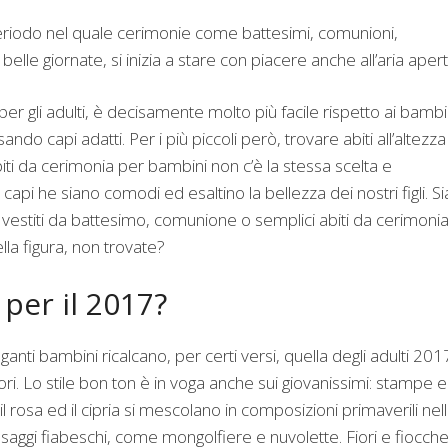
 periodo nel quale cerimonie come battesimi, comunioni,
belle giornate, si inizia a stare con piacere anche all’aria apert
er gli adulti, è decisamente molto più facile rispetto ai bambin
o capi adatti. Per i più piccoli però, trovare abiti all’altezza
abiti da cerimonia per bambini non c’è la stessa scelta e
i capi he siano comodi ed esaltino la bellezza dei nostri figli. Si
vestiti da battesimo, comunione o semplici abiti da cerimoni
lla figura, non trovate?
 per il 2017?
eganti bambini ricalcano, per certi versi, quella degli adulti 201
decori. Lo stile bon ton è in voga anche sui giovanissimi: stampe e
il rosa ed il cipria si mescolano in composizioni primaverili nel
aggi fiabeschi, come mongolfiere e nuvolette. Fiori e fiocchet