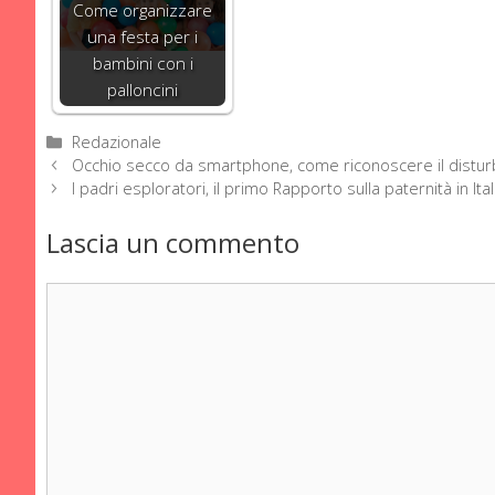
Come organizzare
una festa per i
bambini con i
palloncini
Categorie
Redazionale
Occhio secco da smartphone, come riconoscere il distu
I padri esploratori, il primo Rapporto sulla paternità in Ital
Lascia un commento
Commento