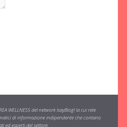
EA WELLNESS del network IsayBlog! la cui rete
ematici di informazione indipendente che contano
i ed esperti del settore.