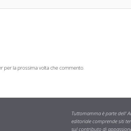
ser per la prossima volta che commento.
Tuttomamma è parte dell' AR
editoriale comprende siti t
sul contributo di appassionat