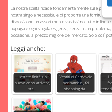
La nostra scelta ricade fondamentalmente sulle possibili
nostra singola necessità, e di proporre una fornitura pi
disposizione un assortimento vastissimo, tutto in linea 
appagare ogni singola esigenza, senza alcun problema, trov
occasione, al prezzo migliore del mercato. Solo così pot
Leggi anche:
L’estate finirà, un
Vestiti di Carnevale
Il
nuovo anno arriverà,
per bambini, fai
fr
sta…
shopping da…
tenerl