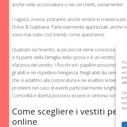
anche nelle acconciature o nei cerchietti, ovviamente!
I ragazzi, invece, potranno anche vestire in maniera più 
Dolce & Gabbana. Particolarmente apprezzati, anche nelle
sono mai state così trendy come quest’anno.
Qualsiasi sia l’evento, ai più piccoli viene concessa ampi
si fa parte della famiglia della sposa o è un vestito per 
To 
sfarzosa del vestito. I fiocchi ed i papillon possono anc
sto
gli abiti e ne rispettino l’eleganza. Negli abiti da cer
our
and
che si adattino alla corporatura e ne esaltino la belle
aff
problemi nel caso di eventi particolarmente lunghi, anche
Cli
Comodità e libertà possono essere in sintonia con l’el
to 
con
Come scegliere i vestiti per
but
online