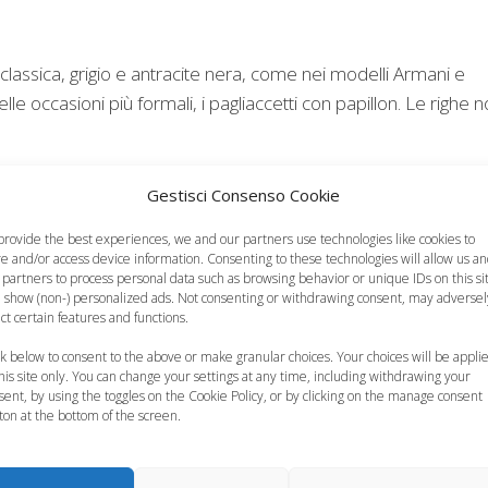
classica, grigio e antracite nera, come nei modelli Armani e
 occasioni più formali, i pagliaccetti con papillon. Le righe 
a libertà di scelta: anche se si è particolarmente in vista, maga
Gestisci Consenso Cookie
la propria comunione, si potrà dare spazio e libertà all’eleganz
provide the best experiences, we and our partners use technologies like cookies to
he essere grandi o molto colorati, a patto che siano in tinta co
re and/or access device information. Consenting to these technologies will allow us a
imonia bambini è comunque importante scegliere non soltanto cap
 partners to process personal data such as browsing behavior or unique IDs on this si
 show (non-) personalized ads. Not consenting or withdrawing consent, may adversel
zza, ma che siano particolarmente comodi, e magari non creino
ect certain features and functions.
 se ci si trovi a fronteggiare qualche giornata di caldo torrido
ck below to consent to the above or make granular choices. Your choices will be appli
eganza, l’importante è ovviamente…scegliere bene.
this site only. You can change your settings at any time, including withdrawing your
sent, by using the toggles on the Cookie Policy, or by clicking on the manage consent
 bambini: abbigliamento bambin
ton at the bottom of the screen.