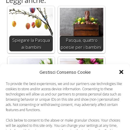
Leggi anche:
Spiegare la Pasqua
Pasqua, quattro
ai bambini
poesie per i bambini
Gestisci Consenso Cookie
Lavoretti di Pasqua,
Lavoretti di Pasqua
To provide the best experiences, we and our partners use technologies like
cookies to store and/or access device information. Consenting to these
tre proposte facili
per bambini, le uova
technologies will allow us and our partners to process personal data such as
per i bambini
decorate
browsing behavior or unique IDs on this site and show (non-) personalized
ads. Not consenting or withdrawing consent, may adversely affect certain
features and functions.
Click below to consent to the above or make granular choices. Your choices
will be applied to this site only. You can change your settings at any time,