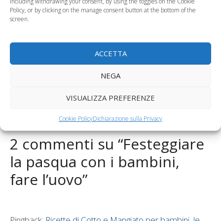
including withdrawing your consent, by using the toggles on the Cookie
Lavoretti di Pasqua
Domenica delle
Policy, or by clicking on the manage consent button at the bottom of the
per bambini, tre idee
Palme, due lavoretti
screen.
per la tavola
per bambini
ACCETTA
Categorie
Puericultura, Educazione
Tag
pasqua 2011
,
uova di Pasqua
NEGA
Le bambine di 11 anni bevono più alcol delle
VISUALIZZA PREFERENZE
mamme
Dalla Cina latte da mucche OGM per neonati
Cookie Policy
Dichiarazione sulla Privacy
2 commenti su “Festeggiare
la pasqua con i bambini,
fare l’uovo”
Pingback:
Ricette di Cotto e Mangiato per bambini, le