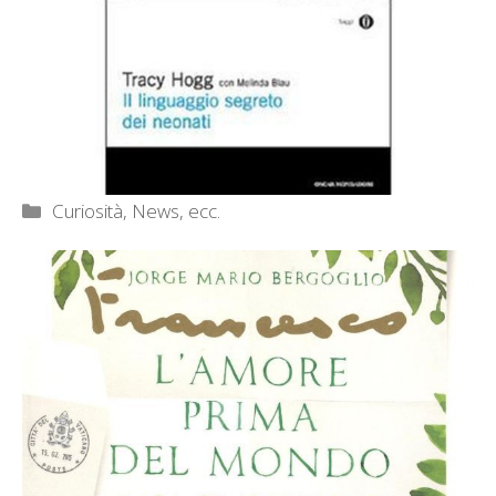
Categorie
Curiosità, News, ecc.