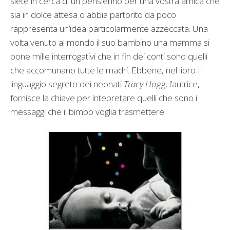
siete in cerca di un pensierino per una vostra amica che
sia in dolce attesa o abbia partorito da poco
rappresenta un’idea particolarmente azzeccata. Una
volta venuto al mondo il suo bambino una mamma si
pone mille interrogativi che in fin dei conti sono quelli
che accomunano tutte le madri. Ebbene, nel libro Il
linguaggio segreto dei neonati
Tracy Hog
g, l’autrice,
fornisce la chiave per intepretare quelli che sono i
messaggi che il bimbo voglia trasmettere.