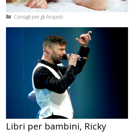
Categorie
Consigli per gli Acquisti
Libri per bambini, Ricky