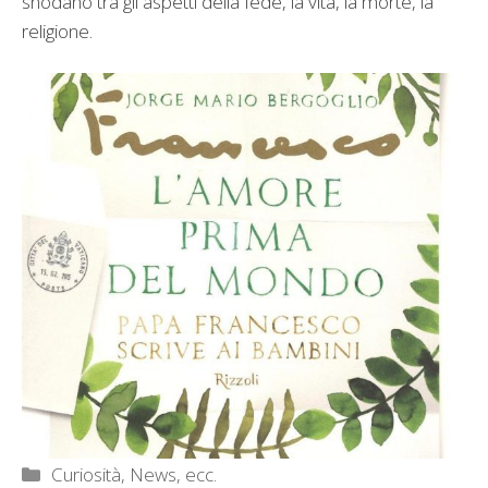
snodano tra gli aspetti della fede, la vita, la morte, la
religione.
Categorie
Curiosità, News, ecc.