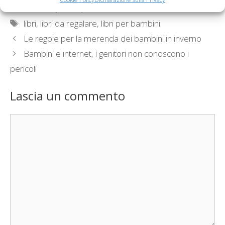
Categorie
Curiosità, News, ecc.
Tag
libri
,
libri da regalare
,
libri per bambini
Le regole per la merenda dei bambini in inverno
Bambini e internet, i genitori non conoscono i
pericoli
Lascia un commento
Commento