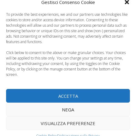
Gestisci Consenso Cookie
L'amore prima del
Libri per bambini: in
mondo, il libro in cui
uscita il primo di
To provide the best experiences, we and our partners use technologies like
Papa…
Stephen…
cookies to store and/or access device information. Consenting to these
technologies will allow us and our partners to process personal data such as
browsing behavior or unique IDs on this site and show (non-) personalized
ads. Not consenting or withdrawing consent, may adversely affect certain
features and functions.
Click below to consent to the above or make granular choices. Your choices
I libri per bambini da
Bambini, come
will be applied to this site only. You can change your settings at any time,
including withdrawing your consent, by using the toggles on the Cookie
leggere durante le
imparare a gestire le
Policy, or by clicking on the manage consent button at the bottom of the
vacanze
emozioni
screen.
ACCETTA
NEGA
Nonno, mi racconti
Vacanza in Austria
una storia?, 30 storie
con i bambini, la
VISUALIZZA PREFERENZE
inedite…
festa della…
Cookie Policy
Dichiarazione sulla Privacy