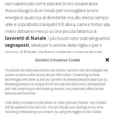
non sapevo più come placare la loro esuberanza.
Avevo bisogno di un modo per convogliare la loro
energia in qualcosa di divertente ma allo stesso tempo
utile e soprattutto tranquillo! Ed allora, carta e forbici alla
mano abbiamo messo su una piccola fabbrica di
lavoretti di Natale
. I più riusciti sono stati dei graziosi
segnaposti
, ideali per il cenone della Vigilia o per il
pranzo di Natale. Vediamo insieme come realizzarli.
Categorie
Curiosità, News, ecc.
Gestisci Consenso Cookie
To provide the best experiences, we and our partners use technologies like
cookies to store and/or access device information. Consenting to these
technologies will allow us and our partners to process personal data such as
browsing behavior or unique IDs on this site and show (non-) personalized
ads. Not consenting or withdrawing consent, may adversely affect certain
features and functions.
Click below to consent to the above or make granular choices. Your choices
will be applied to this site only. You can change your settings at any time,
including withdrawing your consent, by using the toggles on the Cookie