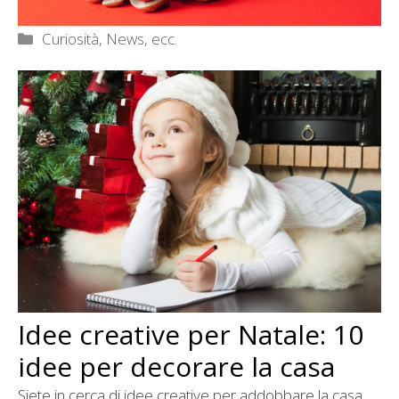
Categorie
Curiosità, News, ecc.
Idee creative per Natale: 10
idee per decorare la casa
Siete in cerca di idee creative per addobbare la casa