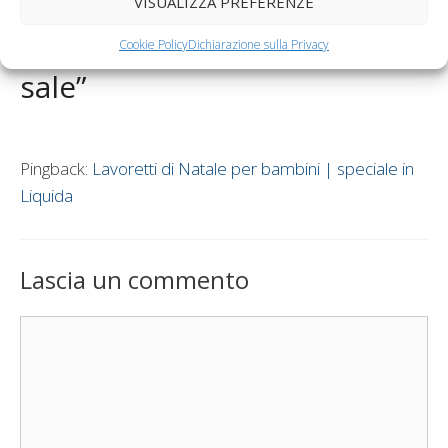
VISUALIZZA PREFERENZE
1 commento su “Lavoretti di
Natale: modellare la pasta al
Cookie Policy
Dichiarazione sulla Privacy
sale”
Pingback:
Lavoretti di Natale per bambini | speciale in
Liquida
Lascia un commento
Commento