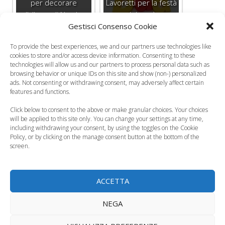
per decorare
Lavoretti per la festà
l’albero di Natale
del papà
Gestisci Consenso Cookie
To provide the best experiences, we and our partners use technologies like
cookies to store and/or access device information. Consenting to these
technologies will allow us and our partners to process personal data such as
Calendario
browsing behavior or unique IDs on this site and show (non-) personalized
dell'Avvento per
Biscotti di Natale: gli
ads. Not consenting or withdrawing consent, may adversely affect certain
bambini, la ricetta
omini di pan di
features and functions.
casalinga
zenzero
Click below to consent to the above or make granular choices. Your choices
will be applied to this site only. You can change your settings at any time,
Categorie
Puericultura, Educazione
including withdrawing your consent, by using the toggles on the Cookie
Policy, or by clicking on the manage consent button at the bottom of the
Tag
lavoretti di Natale
,
lavoretti di Natale per bambini
,
screen.
Natale e bambini
Il pianto dei bambini? Per i papà è una specie di
ACCETTA
ninna nanna
La displasia delle anche nel neonato
NEGA