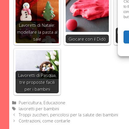
Cli
to 
con
but
Lavoretti di Natale:
modellare la pasta al
Lavore
sale
Giocare con il Didò
Lavoretti di Pasqua,
tre proposte facili
per i bambini
Categorie
Puericultura, Educazione
Tag
lavoretti per bambini
Troppi zuccheri, pericolosi per la salute dei bambini
Contrazioni, come contarle