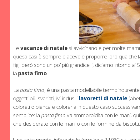
Le
vacanze di natale
si avvicinano e per molte mamme
questi casi è sempre piacevole proporre loro qualche l
figli però sono un po’ più grandicelli, diciamo intorno ai
la
pasta fimo
.
La
pasta fimo
, è una pasta modellabile termoindurente, c
oggetti più svariati, ivi inclusi i
lavoretti di natale
(abet
colorati o bianca e colorarla in questo caso successiva
semplice: la
pasta fimo
va ammorbidita con le mani, quin
che desiderate con le mani o con le formine da biscotti.
Una volta pronte, infornate le formine a 110°C su uno 