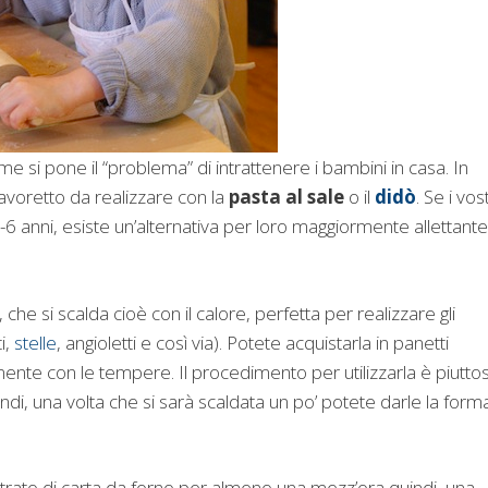
 si pone il “problema” di intrattenere i bambini in casa. In
avoretto da realizzare con la
pasta al sale
o il
didò
. Se i vost
 5-6 anni, esiste un’alternativa per loro maggiormente allettante
he si scalda cioè con il calore, perfetta per realizzare gli
i,
stelle
, angioletti e così via). Potete acquistarla in panetti
mente con le tempere. Il procedimento per utilizzarla è piutto
di, una volta che si sarà scaldata un po’ potete darle la form
strato di carta da forno per almeno una mezz’ora quindi, una