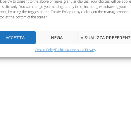
ck below to consent to the above or make granular choices. Your choices will be appli
this site only. You can change your settings at any time, including withdrawing your
sent, by using the toggles on the Cookie Policy, or by clicking on the manage consent
ton at the bottom of the screen.
Ricetta dei biscotti
Lavoretti di
tti per la festà
per decorare
Primavera per
ACCETTA
NEGA
VISUALIZZA PREFERENZ
del papà
l’albero di Natale
bambini, tre idee
Cookie Policy
Dichiarazione sulla Privacy