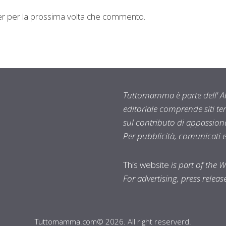
ser per la prossima volta che commento.
Tuttomamma è parte dell' AR
editoriale comprende siti t
sul contributo di appassionat
Per pubblicità, comunicati 
This website
is part of the 
For advertising, press relea
Tuttomamma.com© 2026. All right reserverd.