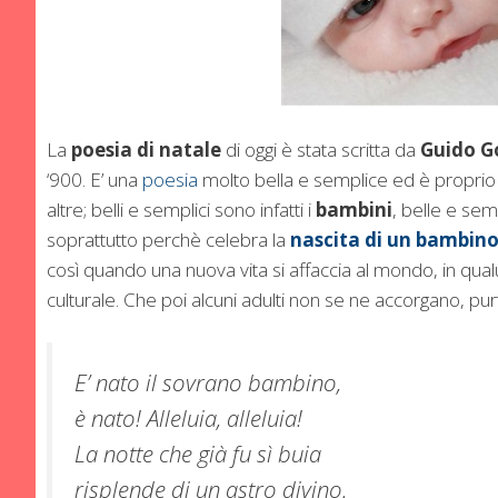
La
poesia di natale
di oggi è stata scritta da
Guido G
‘900. E’ una
poesia
molto bella e semplice ed è proprio p
altre; belli e semplici sono infatti i
bambini
, belle e se
soprattutto perchè celebra la
nascita di un bambin
così quando una nuova vita si affaccia al mondo, in qua
culturale. Che poi alcuni adulti non se ne accorgano, purt
E’ nato il sovrano bambino,
è nato! Alleluia, alleluia!
La notte che già fu sì buia
risplende di un astro divino.