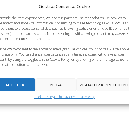
Gestisci Consenso Cookie
provide the best experiences, we and our partners use technologies like cookies to
re and/or access device information. Consenting to these technologies will allow us a
 partners to process personal data such as browsing behavior or unique IDs on this si
 show (non-) personalized ads. Not consenting or withdrawing consent, may adversel
ect certain features and functions.
ck below to consent to the above or make granular choices. Your choices will be appli
this site only. You can change your settings at any time, including withdrawing your
sent, by using the toggles on the Cookie Policy, or by clicking on the manage consent
ton at the bottom of the screen.
a di Natale, La
Poesie di natale, Lo
Capodanno, le
giatoia di Ai
zampognaro di
filastrocche di Giann
ACCETTA
NEGA
VISUALIZZA PREFERENZ
Quing
Gianni Rodari
Rodari per i bambini
Cookie Policy
Dichiarazione sulla Privacy