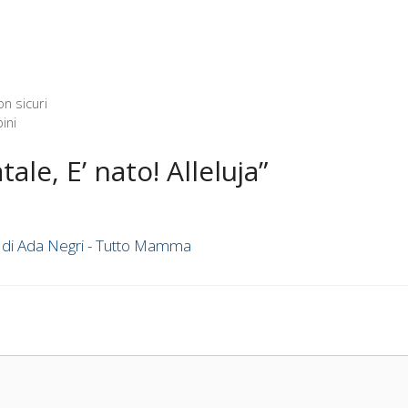
on sicuri
ini
le, E’ nato! Alleluja”
e di Ada Negri - Tutto Mamma