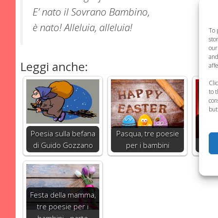
E’ nato il Sovrano Bambino,
è nato! Alleluia, alleluia!
To 
sto
our
and
Leggi anche:
aff
Cli
to 
con
but
Poesi
Poesia sulla befana
Pasqua, tre poesie
man
di Guido Gozzano
per i bambini
Festa della mamma,
tre poesie per i
bambini - parte