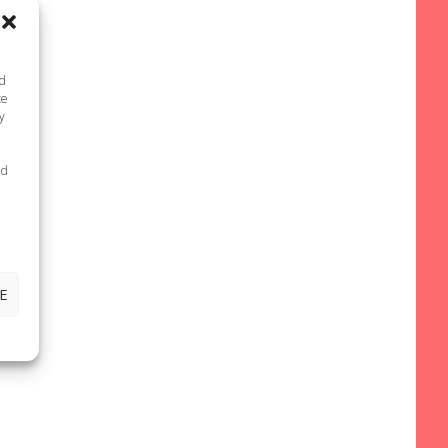
nd
te
y
ed
i
E