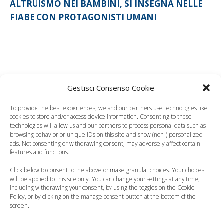
ALTRUISMO NEI BAMBINI, SI INSEGNA NELLE
FIABE CON PROTAGONISTI UMANI
Gestisci Consenso Cookie
To provide the best experiences, we and our partners use technologies like
cookies to store and/or access device information. Consenting to these
Leggi anche:
technologies will allow us and our partners to process personal data such as
browsing behavior or unique IDs on this site and show (non-) personalized
ads. Not consenting or withdrawing consent, may adversely affect certain
features and functions.
Fiabe
Click below to consent to the above or make granular choices. Your choices
contemporanee,
Storie della
will be applied to this site only. You can change your settings at any time,
including withdrawing your consent, by using the toggles on the Cookie
specchio del mondo
buonanotte per
Policy, or by clicking on the manage consent button at the bottom of the
che cambia
bambine ribelli, il…
screen.