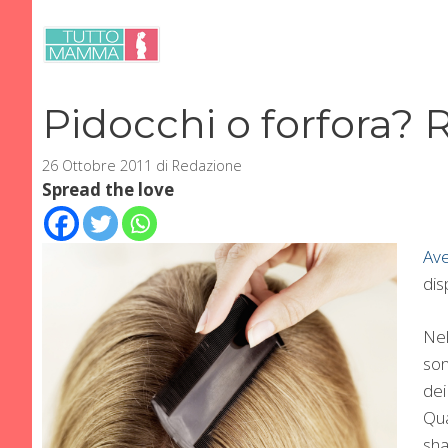
Vai
al
contenuto
Pidocchi o forfora? R
26 Ottobre 2011
di
Redazione
Spread the love
Ave
dis
Nel
son
dei
Qua
sha