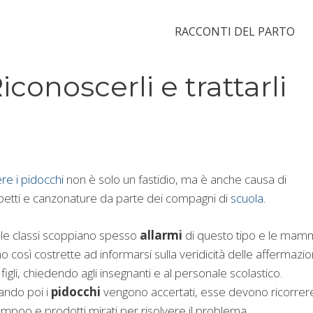
RACCONTI DEL PARTO
iconoscerli e trattarli
re i pidocchi
non è solo un fastidio, ma è anche causa di
petti e canzonature da parte dei compagni di
scuola
.
le classi scoppiano spesso
allarmi
di questo tipo e le ma
o così costrette ad informarsi sulla veridicità delle affermazio
 figli, chiedendo agli insegnanti e al personale scolastico.
ndo poi i
pidocchi
vengono accertati, esse devono ricorrer
mpoo e prodotti mirati per risolvere il problema.