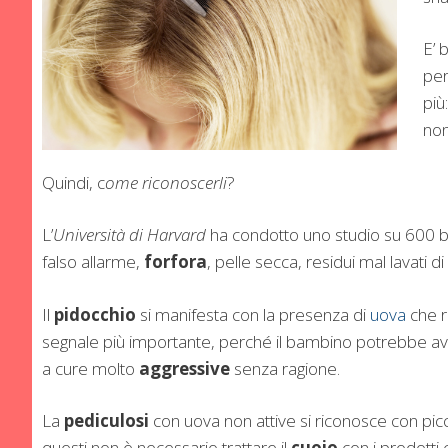
E’ 
per
più
non
Quindi, c
ome riconoscerli
?
L’
Università di Harvard
ha condotto uno studio su 600 bam
falso allarme,
forfora
, pelle secca, residui mal lavati d
Il
pidocchio
si manifesta con la presenza di
uova
che r
segnale più importante, perché il bambino potrebbe a
a cure molto
aggressive
senza ragione.
La
pediculosi
con uova non attive si riconosce con picc
questi non è necessario trattare il
cuoio
con i prodotti 