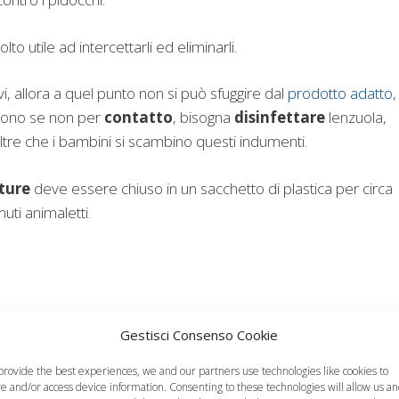
o utile ad intercettarli ed eliminarli.
i, allora a quel punto non si può sfuggire dal
prodotto adatto
,
ttono se non per
contatto
, bisogna
disinfettare
lenzuola,
oltre che i bambini si scambino questi indumenti.
ture
deve essere chiuso in un sacchetto di plastica per circa
ti animaletti.
Gestisci Consenso Cookie
provide the best experiences, we and our partners use technologies like cookies to
re and/or access device information. Consenting to these technologies will allow us a