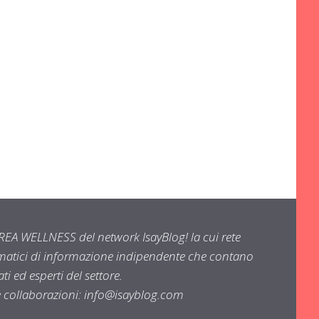
EA WELLNESS del network IsayBlog! la cui rete
ematici di informazione indipendente che contano
i ed esperti del settore.
e collaborazioni:
info@isayblog.com