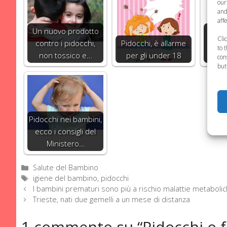
our
and
aff
Un nuovo prodotto
Rien
Cli
contro i pidocchi,
Pidocchi, è allarme
At
to 
non tossico e…
per gli under 18
con
but
Pidocchi nei bambini,
ecco i consigli del
Ministero…
Categorie
Salute del Bambino
Tag
igiene del bambino
,
pidocchi
I bambini prematuri sono più a rischio malattie metaboli
Trieste, nati due gemelli a un mese di distanza
1 commento su “Pidocchi o for