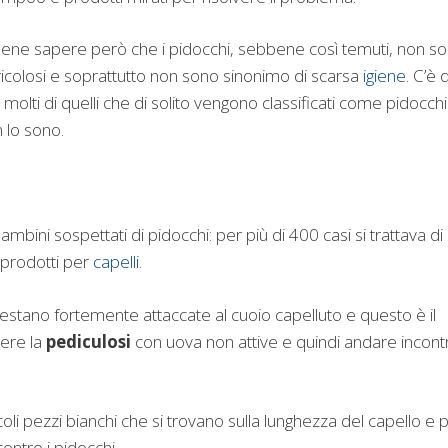
bene sapere però che i pidocchi, sebbene così temuti, non s
icolosi e soprattutto non sono sinonimo di scarsa
igiene
. C’è d
: molti di quelli che di solito vengono classificati come pidocchi
 lo sono.
bini sospettati di pidocchi: per più di 400 casi si trattava di
i prodotti per
capelli
.
estano fortemente attaccate al cuoio capelluto e questo è il
vere la
pediculosi
con uova non attive e quindi andare incont
oli pezzi bianchi che si trovano sulla lunghezza del capello e 
contro i pidocchi.