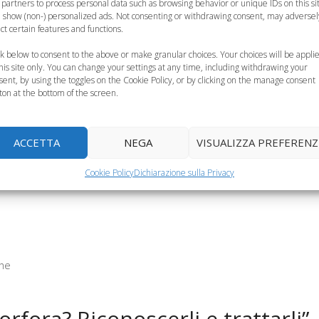
 partners to process personal data such as browsing behavior or unique IDs on this si
 show (non-) personalized ads. Not consenting or withdrawing consent, may adversel
ect certain features and functions.
tro a scuola?
Prodotti per
Prevenzione
ck below to consent to the above or make granular choices. Your choices will be appli
tenzione ai
pidocchi per
pidocchi, ecco i
this site only. You can change your settings at any time, including withdrawing your
pidocchi!
bambini, il balsamo
rimedi naturali
sent, by using the toggles on the Cookie Policy, or by clicking on the manage consent
ton at the bottom of the screen.
ACCETTA
NEGA
VISUALIZZA PREFERENZ
Cookie Policy
Dichiarazione sulla Privacy
che
fora? Riconoscerli e trattarli”