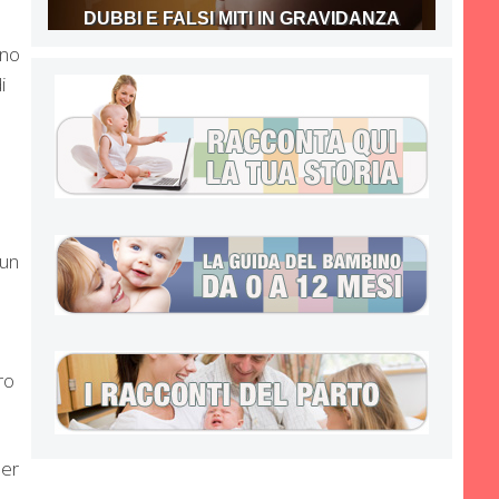
DUBBI E FALSI MITI IN GRAVIDANZA
ono
i
 un
ro
per