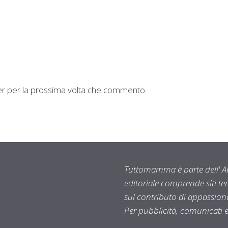
ser per la prossima volta che commento.
Tuttomamma è parte dell' AR
editoriale comprende siti t
sul contributo di appassionat
Per pubblicità, comunicati 