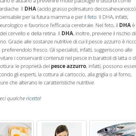
nitario e aiutano a prevenire molte patologie e disturbi come
ardiache. Il
DHA
(acido grasso polinsaturo decosahexanoico)
ispensabile per la futura mamma e per il
feto
. Il DHA, infatti,
rologico e favorisce l’efficacia cerebrale. Nel feto, il
DHA
è
 cervello e della retina. Il
DHA
, inoltre, previene il rischio di
. Grazie alle sostanze nutritive di cui il pesce azzurro è ricco
preferendolo fresco. Gli specialisti, infatti, suggeriscono alle
itare i conservanti contenuti nel pesce in barattoli di latta o d
cottura: le proprietà del
pesce azzurro
, infatti, possono esse
do gli esperti, la cottura al cartoccio, alla griglia o al forno,
ure che alterano le caratteristiche nutritive.
teci qualche
ricetta
!