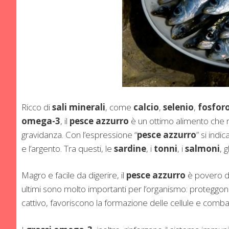
Ricco di
sali minerali
, come
calcio
,
selenio
,
fosfor
omega-3
, il
pesce azzurro
è un ottimo alimento che 
gravidanza. Con l’espressione “
pesce azzurro
” si indi
e l’argento. Tra questi, le
sardine
, i
tonni
, i
salmoni
, gl
Magro e facile da digerire, il
pesce azzurro
è povero di 
ultimi sono molto importanti per l’organismo: proteggono 
cattivo, favoriscono la formazione delle cellule e comb