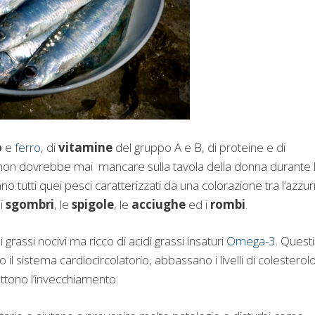
o
e
ferro
, di
vitamine
del gruppo A e B, di proteine e di
non dovrebbe mai mancare sulla tavola della donna durante 
cano tutti quei pesci caratterizzati da una colorazione tra l’azzu
i
sgombri
, le
spigole
, le
acciughe
ed i
rombi
.
grassi nocivi ma ricco di acidi grassi insaturi
Omega-3
. Questi
il sistema cardiocircolatorio, abbassano i livelli di colesterol
attono l’invecchiamento.