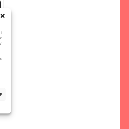
nd
te
y
ed
E