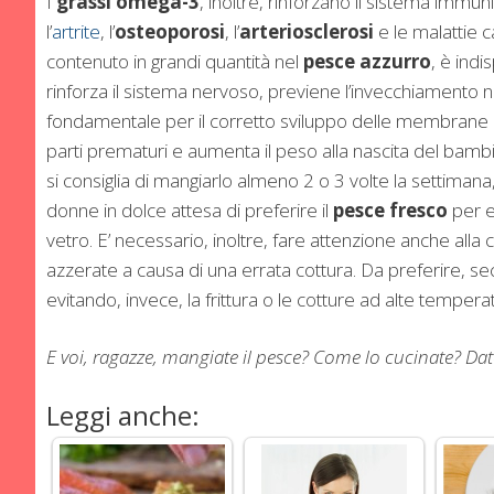
I
grassi omega-3
, inoltre, rinforzano il sistema immu
l’
artrite
, l’
osteoporosi
, l’
arteriosclerosi
e le malattie c
contenuto in grandi quantità nel
pesce azzurro
, è ind
rinforza il sistema nervoso, previene l’invecchiamento neu
fondamentale per il corretto sviluppo delle membrane del
parti prematuri e aumenta il peso alla nascita del bambino
si consiglia di mangiarlo almeno 2 o 3 volte la settimana, 
donne in dolce attesa di preferire il
pesce fresco
per ev
vetro. E’ necessario, inoltre, fare attenzione anche alla 
azzerate a causa di una errata cottura. Da preferire, secon
evitando, invece, la frittura o le cotture ad alte temperat
E voi, ragazze, mangiate il pesce? Come lo cucinate? Da
Leggi anche: