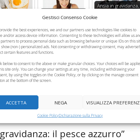
Ansia in gravidanza,
L'alimentazione della
come combatterla?
Gestisci Consenso Cookie
angiare in
futura mamma nel
Mangiando più
danza: le uova
primo trimestre
pesce
provide the best experiences, we and our partners use technologies like cookies to
re and/or access device information. Consenting to these technologies will allow us a
 partners to process personal data such as browsing behavior or unique IDs on this si
 show (non-) personalized ads. Not consenting or withdrawing consent, may adversel
ect certain features and functions.
ck below to consent to the above or make granular choices. Your choices will be appli
this site only. You can change your settings at any time, including withdrawing your
sent, by using the toggles on the Cookie Policy, or by clicking on the manage consent
ton at the bottom of the screen.
ACCETTA
NEGA
VISUALIZZA PREFERENZ
pesce e gravidanza
,
pesce in gravidanza
Cookie Policy
Dichiarazione sulla Privacy
ravidanza: il pesce azzurro”