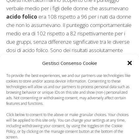
verbale medio per i figli delle donne che assumevano
acido folico
era 108 rispetto a 96 per i nati da donne
che non lo assumevano. Il punteggio comportamentale
medio era di 102 rispetto a 82 rispettivamente per i
due gruppi, senza differenze significative tra le diverse
dosi di acido folico. Sono dei risultati assolutamente
positivi che evidenziano come un’elevata assunzione di
Gestisci Consenso Cookie
acido folico in gravidanza sia assolutamente positivo
per la salute cerebrale del bambino.
To provide the best experiences, we and our partners use technologies like
cookies to store and/or access device information. Consenting to these
technologies will allow us and our partners to process personal data such as
Leggi anche:
browsing behavior or unique IDs on this site and show (non-) personalized
ads. Not consenting or withdrawing consent, may adversely affect certain
features and functions.
Click below to consent to the above or make granular choices. Your choices
will be applied to this site only. You can change your settings at any time,
including withdrawing your consent, by using the toggles on the Cookie
Acido folico, un aiuto
I medicinali che
Policy, or by clicking on the manage consent button at the bottom of the
anche per prevenire
inibiscono l'azione
screen.