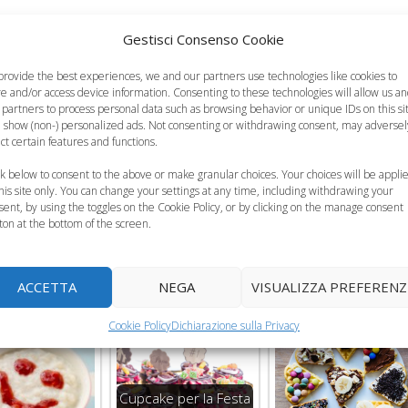
Gestisci Consenso Cookie
i portare a bollore insieme alla scorza del limone (la sola parte
al dente allontanare dalla fiamma e fare raffreddare. Aggiungere
provide the best experiences, we and our partners use technologies like cookies to
re and/or access device information. Consenting to these technologies will allow us a
lievito per dolci, la cannella e/o i semini della vaniglia. Mescola
 partners to process personal data such as browsing behavior or unique IDs on this si
iposare una decina di minuti. Mettere abbondante olio di se
 show (non-) personalized ads. Not consenting or withdrawing consent, may adversel
ect certain features and functions.
 di due cucchiai cercando di dare una forma il più possibile
 assorbente e passare nello zucchero semolato o in alternativ
ck below to consent to the above or make granular choices. Your choices will be appli
this site only. You can change your settings at any time, including withdrawing your
sent, by using the toggles on the Cookie Policy, or by clicking on the manage consent
ton at the bottom of the screen.
 di mele
e le
zeppole da preparare per la Festa del papà
.
ACCETTA
NEGA
VISUALIZZA PREFERENZ
Cookie Policy
Dichiarazione sulla Privacy
Cupcake per la Festa