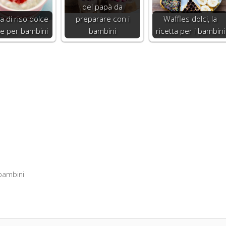
del papà da
 di riso dolce
preparare con i
Waffles dolci, la
tte per bambini
bambini
ricetta per i bambini
 bambini