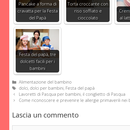
Pancake a forma di
Torta croccante con
cravatta per la Festa
riso soffiato e
Crema
del Papà
cioccolato
al la
Festa del papà, tre
dolcetti facili per i
bambini
Categorie
Alimentazione del bambino
Tag
dolci
,
dolci per bambini
,
Festa del papà
Lavoretti di Pasqua per bambini, il coniglietto di Pasqua
Come riconoscere e prevenire le allergie primaverili nei
Lascia un commento
Commento