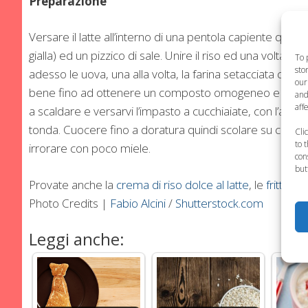
Preparazione
Versare il latte all’interno di una pentola capiente quind
gialla) ed un pizzico di sale. Unire il riso ed una volta 
To 
sto
adesso le uova, una alla volta, la farina setacciata con il 
our
bene fino ad ottenere un composto omogeneo e farlo r
and
aff
a scaldare e versarvi l’impasto a cucchiaiate, con l’aiuto
tonda. Cuocere fino a doratura quindi scolare su carta
Cli
to 
irrorare con poco miele.
con
but
Provate anche la
crema di riso dolce al latte
, le
frittelle
Photo Credits |
Fabio Alcini
/
Shutterstock.com
Leggi anche: