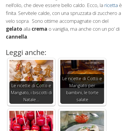
nell’olio, che deve essere bello caldo. Ecco, la
ricetta
è
finita. Servitele calde, con una spruzzata di zucchero a
velo sopra. Sono ottime accompagnate con del
gelato
alla
crema
o vaniglia, ma anche con un po’ di
cannella
.
Leggi anche:
Le ricette di Cotto e
Le ricette di Cotto e
Mangiato per
Mangiato, i biscotti di
bambini, le torte
Natale…
salate