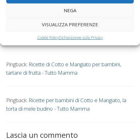
NEGA
2 commenti su “Ricette di
Cotto e Mangiato per
VISUALIZZA PREFERENZE
bambini, frittelle di mele”
Cookie Policy
Dichiarazione sulla Privacy
Pingback:
Ricette di Cotto e Mangiato per bambini,
tartare di frutta - Tutto Mamma
Pingback:
Ricette per bambini di Cotto e Mangiato, la
torta di mele budino - Tutto Mamma
Lascia un commento