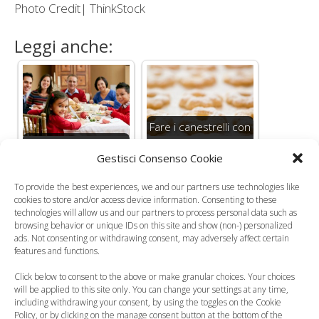
Photo Credit| ThinkStock
Leggi anche:
Fare i canestrelli con
Menù di Natale 2016
i bambini a Natale:
Gestisci Consenso Cookie
per bambini (FOTO)
la…
To provide the best experiences, we and our partners use technologies like
cookies to store and/or access device information. Consenting to these
technologies will allow us and our partners to process personal data such as
browsing behavior or unique IDs on this site and show (non-) personalized
ads. Not consenting or withdrawing consent, may adversely affect certain
La ricetta di
features and functions.
Benedetta Parodi
Ricette con uova di
Click below to consent to the above or make granular choices. Your choices
dei "Cubotti al…
cioccolato avanzate
will be applied to this site only. You can change your settings at any time,
including withdrawing your consent, by using the toggles on the Cookie
Policy, or by clicking on the manage consent button at the bottom of the