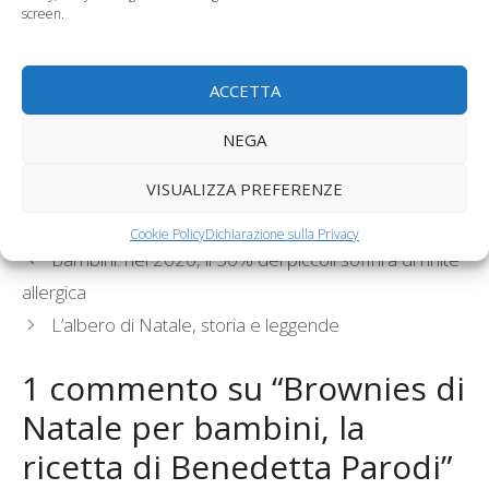
screen.
Le ricette di Cotto e
Biscotti per bambini
ACCETTA
Mangiato per
piccoli, i simil
bambini,…
abbracci di…
NEGA
VISUALIZZA PREFERENZE
Categorie
Alimentazione del bambino
Tag
cotto e mangiato
,
dolci per Natale
,
Natale 2011
Cookie Policy
Dichiarazione sulla Privacy
Bambini: nel 2020, il 50% dei piccoli soffrirà di rinite
allergica
L’albero di Natale, storia e leggende
1 commento su “Brownies di
Natale per bambini, la
ricetta di Benedetta Parodi”