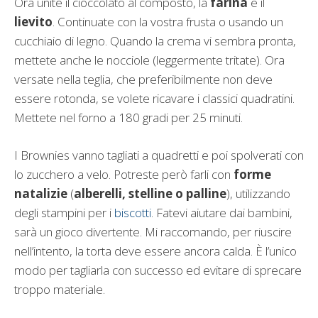
Ora unite il cioccolato al composto, la
farina
e il
lievito
. Continuate con la vostra frusta o usando un
cucchiaio di legno. Quando la crema vi sembra pronta,
mettete anche le nocciole (leggermente tritate). Ora
versate nella teglia, che preferibilmente non deve
essere rotonda, se volete ricavare i classici quadratini.
Mettete nel forno a 180 gradi per 25 minuti.
I Brownies vanno tagliati a quadretti e poi spolverati con
lo zucchero a velo. Potreste però farli con
forme
natalizie
(
alberelli, stelline o palline
), utilizzando
degli stampini per i
biscotti
. Fatevi aiutare dai bambini,
sarà un gioco divertente. Mi raccomando, per riuscire
nell’intento, la torta deve essere ancora calda. È l’unico
modo per tagliarla con successo ed evitare di sprecare
troppo materiale.