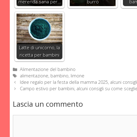
merenda sana per…
burro
bam
Latte di unicorno, la
ricetta per bambini
Categorie
Alimentazione del bambino
Tag
alimentazione
,
bambino
,
limone
Idee regalo per la festa della mamma 2025, alcuni consigli
Campo estivo per bambini, alcuni consigli su come scegli
Lascia un commento
Commento