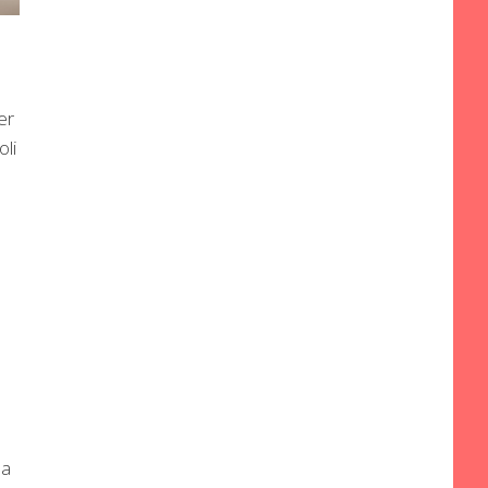
er
oli
 a