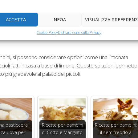
i, il che lo rende un potenziale rimedio in caso di mal di panc
ACCETTA
NEGA
VISUALIZZA PREFERENZ
anziché proporre il succo puro, un approccio più delicato potreb
ome un semplice filetto di sogliola al vapore condito con un filo
Cookie Policy
Dichiarazione sulla Privacy
 bambini, si possono considerare opzioni come una limonata
cioli fatti in casa a base di limone. Queste soluzioni permett
o più gradevole al palato dei piccoli.
a pasticcera
Ricette per bambini
Ricette per bambini:
za uova per
di Cotto e Mangiato,
il semifreddo ai