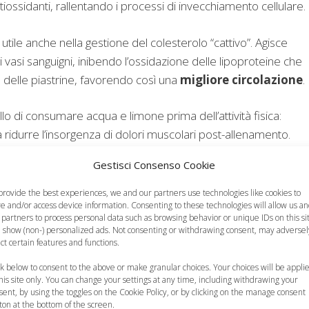
iossidanti, rallentando i processi di invecchiamento cellulare.
 utile anche nella gestione del colesterolo “cattivo”. Agisce
vasi sanguigni, inibendo l’ossidazione delle lipoproteine che
 delle piastrine, favorendo così una
migliore circolazione
.
llo di consumare acqua e limone prima dell’attività fisica:
 ridurre l’insorgenza di dolori muscolari post-allenamento.
Gestisci Consenso Cookie
nell’alimentazione di un
provide the best experiences, we and our partners use technologies like cookies to
re and/or access device information. Consenting to these technologies will allow us a
 partners to process personal data such as browsing behavior or unique IDs on this si
 show (non-) personalized ads. Not consenting or withdrawing consent, may adversel
 popolare delle nonne prevedeva spesso l’uso di
acqua e
ect certain features and functions.
nnegabile che il sapore acidulo non sia sempre gradito ai picc
ck below to consent to the above or make granular choices. Your choices will be appli
lla gola. Sebbene i suoi benefici siano indiscussi,
this site only. You can change your settings at any time, including withdrawing your
olo intento di curare tosse o raffreddore potrebbe non essere
sent, by using the toggles on the Cookie Policy, or by clicking on the manage consent
ton at the bottom of the screen.