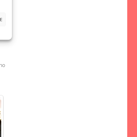
ia
E
be
ono