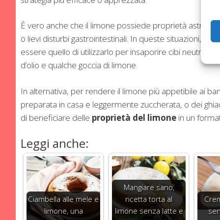
È vero anche che il limone possiede proprietà astringent
o lievi disturbi gastrointestinali. In queste situazioni, 
essere quello di utilizzarlo per insaporire cibi neutri, c
d’olio e qualche goccia di limone.
In alternativa, per rendere il limone più appetibile ai
preparata in casa e leggermente zuccherata, o dei ghiac
di beneficiare delle
proprietà del limone
in un format
Leggi anche:
Mangiare sano,
Ciambella alle mele e
ricetta torta al
Crem
limone, una
limone senza latte e
sen