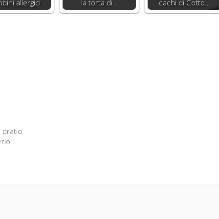
bini allergici
la torta di…
cachi di Cotto…
 pratici
erlo