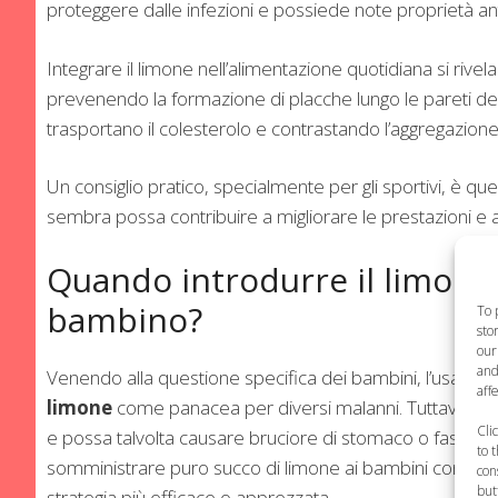
proteggere dalle infezioni e possiede note proprietà ant
Integrare il limone nell’alimentazione quotidiana si rivela
prevenendo la formazione di placche lungo le pareti dei 
trasportano il colesterolo e contrastando l’aggregazione
Un consiglio pratico, specialmente per gli sportivi, è que
sembra possa contribuire a migliorare le prestazioni e a
Quando introdurre il limone 
bambino?
To 
sto
our
and
Venendo alla questione specifica dei bambini, l’usanza
aff
limone
come panacea per diversi malanni. Tuttavia, è i
Cli
e possa talvolta causare bruciore di stomaco o fastidio a
to 
somministrare puro succo di limone ai bambini con il s
con
but
strategia più efficace o apprezzata.