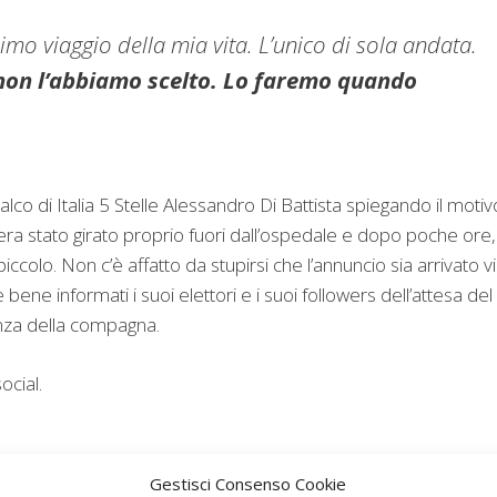
mo viaggio della mia vita. L’unico di sola andata.
non l’abbiamo scelto. Lo faremo quando
o di Italia 5 Stelle Alessandro Di Battista spiegando il motiv
era stato girato proprio fuori dall’ospedale e dopo poche ore,
colo. Non c’è affatto da stupirsi che l’annuncio sia arrivato v
 bene informati i suoi elettori e i suoi followers dell’attesa del
anza della compagna.
ocial.
o.
Una cosa normalissima.
Gestisci Consenso Cookie