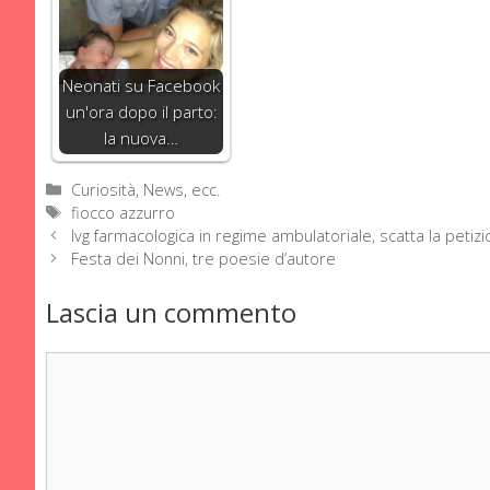
Neonati su Facebook
un'ora dopo il parto:
la nuova…
Categorie
Curiosità, News, ecc.
Tag
fiocco azzurro
Ivg farmacologica in regime ambulatoriale, scatta la petiz
Festa dei Nonni, tre poesie d’autore
Lascia un commento
Commento