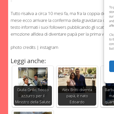
To 
sto
Tutto risaliva a circa 10 mesi fa, ma fra la coppia deve e
our
mese ecco arrivare la conferma della gravidanza con il p
and
aff
testo informati i suoi followers pubblicando gli scatti 
emozione all’idea di diventare papà per la prima volta a 3
Cli
to 
con
photo credits | instagram
but
Leggi anche:
Giulia Grillo, fiocco
Alex Britti diventa
Barba
azzurro per il
papà, è nato
ma
Ministro della Salute
Edoardo
quart