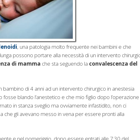
denoidi
, una patologia molto frequente nei bambini e che
 lunga possono portare alla necessità di un intervento chirurgi
ienza di mamma
che sta seguendo la
convalescenza del
 un bambino di 4 anni ad un intervento chirurgico in anestesia
 fosse blando l’anestetico e che mio figlio dopo l’operazione 
nato in stanza sveglio ma ovviamente infastidito, non ci
lina che gli avevano messo in vena per essere pronti alla
mente e nel pomeriggio, dopo essere entrati alle 7:30 del