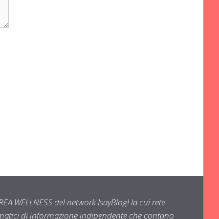
EA WELLNESS del network IsayBlog! la cui rete
ematici di informazione indipendente che contano