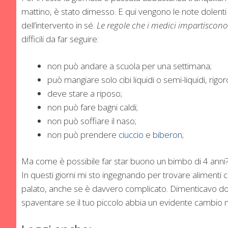
mattino, è stato dimesso. E qui vengono le note dolenti
dell’intervento in sé.
Le regole che i medici impartiscon
difficili da far seguire:
non può andare a scuola per una settimana;
può mangiare solo cibi liquidi o semi-liquidi, r
deve stare a riposo;
non può fare bagni caldi;
non può soffiare il naso;
non può prendere
ciuccio
e
biberon
;
Ma come è possibile far star buono un bimbo di 4 anni
In questi giorni mi sto ingegnando per trovare alimenti 
palato, anche se è davvero complicato. Dimenticavo dopo
spaventare se il tuo piccolo abbia un evidente cambio ne