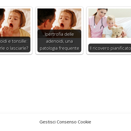
Ipertrofia delle
idi e tonsille:
adenoidi, una
rle o lasciarle?
patologia frequente
Il ricovero pianificato
Gestisci Consenso Cookie