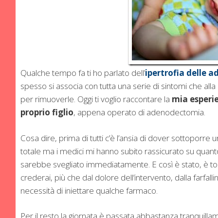
Qualche tempo fa ti ho parlato dell’
ipertrofia delle a
spesso si associa con tutta una serie di sintomi che alla
per rimuoverle. Oggi ti voglio raccontare la
mia esper
proprio figlio
, appena operato di adenodectomia.
Cosa dire, prima di tutti c’è l’ansia di dover sottoporre
totale ma i medici mi hanno subito rassicurato su quanto
sarebbe svegliato immediatamente. E così è stato, è tor
crederai, più che dal dolore dell’intervento, dalla farfal
necessità di iniettare qualche farmaco.
Per il resto la giornata è passata abbastanza tranquilla