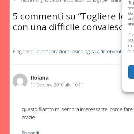
Nausea in gravidanza: ecco alcuni consigli per stare megli
To 
sto
5 commenti su “Togliere le 
our
and
con una difficile convalescen
aff
Cli
to 
con
Pingback:
La preparazione psicologica all’intervento ch
but
floiana
11 Ottobre 2010 alle 10:11
questo filamto mi sembra interessante. come fare
grazie
Rispondi