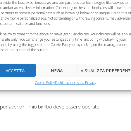
o
provide the best experiences, we and our partners use technologies like cookies to
re and/or access device information. Consenting to these technologies will allow us a
adenoidi, operazione possibile 
 partners to process personal data such as browsing behavior or unique IDs on this si
 show (non-) personalized ads. Not consenting or withdrawing consent, may adversel
za”
ect certain features and functions.
ck below to consent to the above or make granular choices. Your choices will be appli
this site only. You can change your settings at any time, including withdrawing your
sent, by using the toggles on the Cookie Policy, or by clicking on the manage consent
irurgico nei bambini - Tutto Mamma
ton at the bottom of the screen.
ACCETTA
NEGA
VISUALIZZA PREFERENZ
Cookie Policy
Dichiarazione sulla Privacy
 per averlo? il mio bimbo deve essere operato