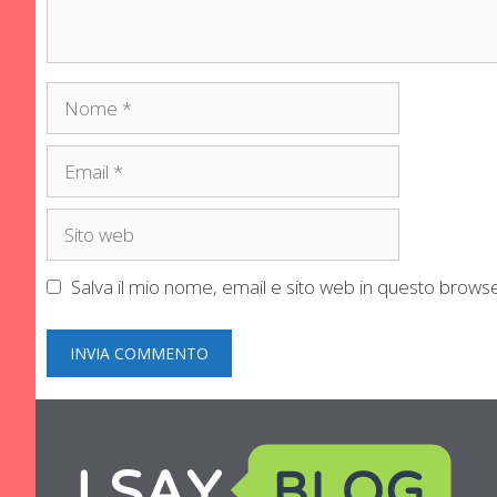
Nome
Email
Sito
web
Salva il mio nome, email e sito web in questo brow