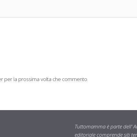
ser per la prossima volta che commento.
Tuttomamma è parte dell' AR
editoriale comprende siti t