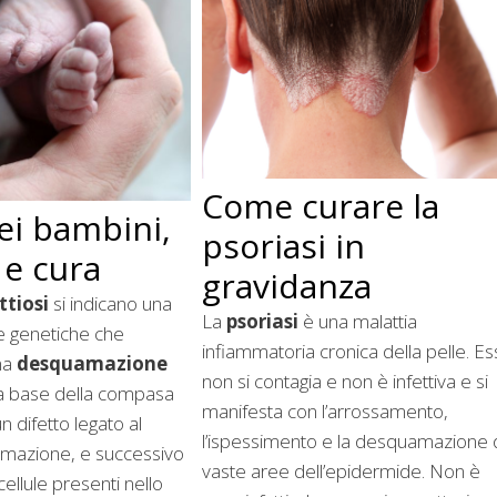
Come curare la
nei bambini,
psoriasi in
 e cura
gravidanza
ittiosi
si indicano una
La
psoriasi
è una malattia
ie genetiche che
infiammatoria cronica della pelle. Es
na
desquamazione
non si contagia e non è infettiva e si
lla base della compasa
manifesta con l’arrossamento,
 un difetto legato al
l’ispessimento e la desquamazione 
rmazione, e successivo
vaste aree dell’epidermide. Non è
cellule presenti nello