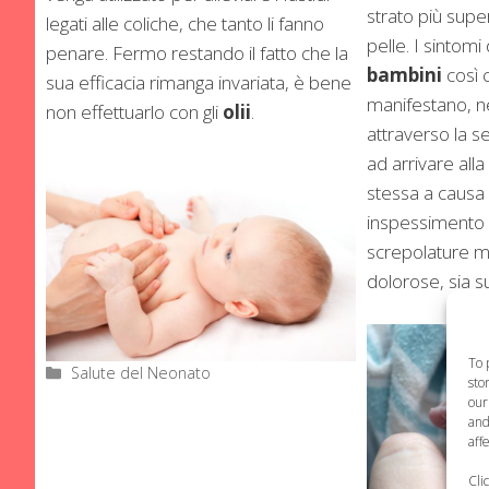
strato più super
legati alle coliche, che tanto li fanno
pelle. I sintomi 
penare. Fermo restando il fatto che la
bambini
così c
sua efficacia rimanga invariata, è bene
manifestano, n
non effettuarlo con gli
olii
.
attraverso la s
ad arrivare al
stessa a causa
inspessimento
screpolature m
dolorose, sia su
To 
Categorie
Salute del Neonato
sto
our
and
aff
Cli