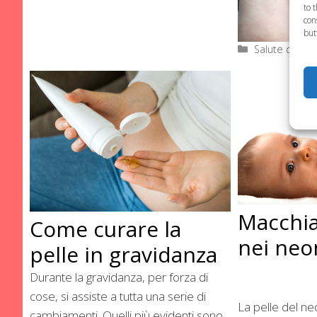
to 
con
but
Categorie
Salute del B
Macchia
Come curare la
nei neon
pelle in gravidanza
Durante la gravidanza, per forza di
cose, si assiste a tutta una serie di
La pelle del ne
cambiamenti. Quelli più evidenti sono