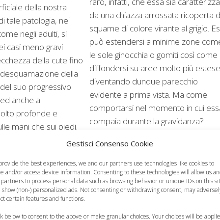
raro, infatti, che essa sia caratterizz
ficiale della nostra
da una chiazza arrossata ricoperta 
di tale patologia, nei
squame di colore virante al grigio. E
ome negli adulti, si
può estendersi a minime zone com
ei casi meno gravi
le sole ginocchia o gomiti così come
ecchezza della cute fino
diffondersi su aree molto più estes
la desquamazione della
diventando dunque parecchio
 del suo progressivo
evidente a prima vista. Ma come
 ed anche a
comportarsi nel momento in cui ess
olto profonde e
compaia durante la gravidanza?
lle mani che sui piedi.
Gestisci Consenso Cookie
provide the best experiences, we and our partners use technologies like cookies to
re and/or access device information. Consenting to these technologies will allow us a
 partners to process personal data such as browsing behavior or unique IDs on this si
 show (non-) personalized ads. Not consenting or withdrawing consent, may adversel
ect certain features and functions.
ck below to consent to the above or make granular choices. Your choices will be appli