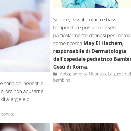
Sudore, tessuti irritanti e basse
temperature possono essere
particolarmente dannosi per i bambi
come ricorda
May El Hachem,
responsabile di Dermatologia
dell’ospedale pediatrico Bambi
Gesù di Roma.
Categorie
Abbigliamento Neonato
,
La guida de
bambino
le sana dei neonati e
io allora non abusarne
i allergie e di
 Neonato