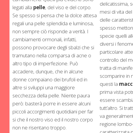
delicatissima, s
legati alla
pelle
, del viso e del corpo.
mesi di vita d
Se spesso si pensa che la dolce attesa
delle caratteris
regali una pelle splendida e luminosa,
spesso mettono 
non sempre ciò risponde a verità. I
specie quelli a
cambiamenti ormonali, infatti,
diversi i fenom
possono provocare degli sbalzi che si
particolare atte
tramutano nella comparsa di acne o
controllo del m
altro tipo di imperfezione. Può
tratta di manif
accadere, dunque, che in alcune
scomparire in m
donne compaiano dei brufoli ed in
questi la
macch
altre si sviluppi una maggiore
prima vista po
secchezza della pelle. Niente paura
essere scambia
però: basterà porre in essere alcuni
tutt’altro. Si t
piccoli accorgimenti quotidiani per far
va generalment
si che il nostro viso ed il nostro corpo
regione lombo-
non ne risentano troppo.
caratterizzata 