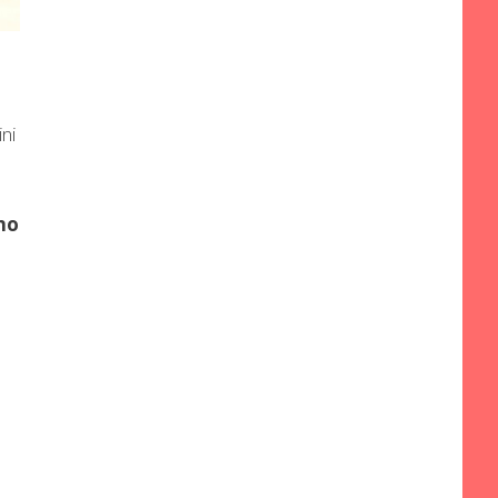
ni
no
l