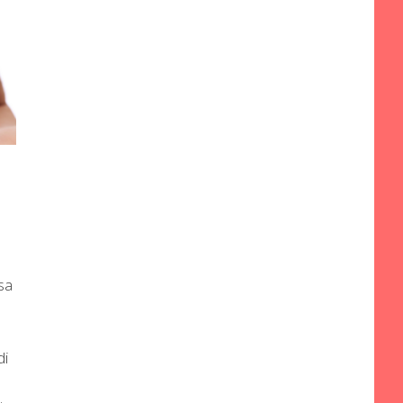
sa
di