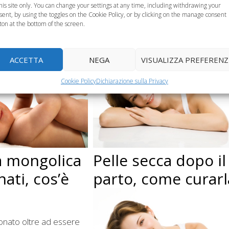
this site only. You can change your settings at any time, including withdrawing your
sent, by using the toggles on the Cookie Policy, or by clicking on the manage consent
Categorie
Salute in Gravidanza
ton at the bottom of the screen.
ambino
ACCETTA
NEGA
VISUALIZZA PREFERENZ
Cookie Policy
Dichiarazione sulla Privacy
Pelle secca dopo il
 mongolica
parto, come curarl
ati, cos’è
onato oltre ad essere