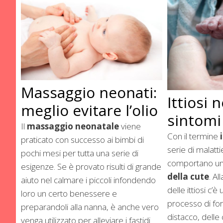
Massaggio neonati:
Ittiosi 
meglio evitare l’olio
sintomi
Il
massaggio neonatale
viene
Con il termine
praticato con successo ai bimbi di
serie di malatt
pochi mesi per tutta una serie di
comportano u
esigenze. Se è provato risulti di grande
della cute
. A
aiuto nel calmare i piccoli infondendo
delle ittiosi c’è
loro un certo benessere e
processo di fo
preparandoli alla nanna, è anche vero
distacco, delle 
venga utilizzato per alleviare i fastidi