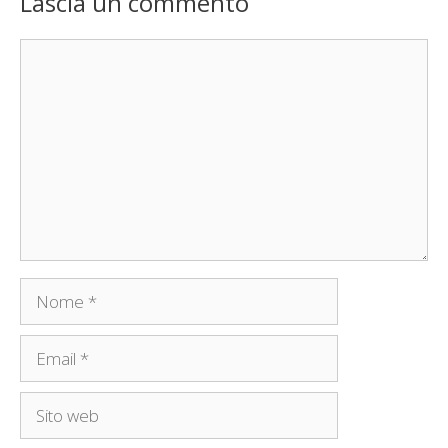
Lascia un commento
Commento
Nome
Email
Sito
web