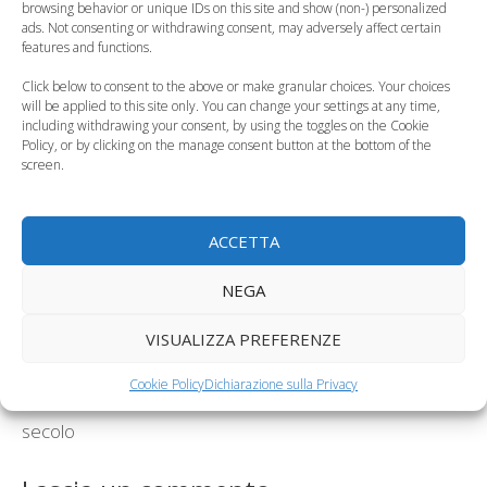
browsing behavior or unique IDs on this site and show (non-) personalized
innamorati
poesie per i bambini
ads. Not consenting or withdrawing consent, may adversely affect certain
features and functions.
Click below to consent to the above or make granular choices. Your choices
will be applied to this site only. You can change your settings at any time,
including withdrawing your consent, by using the toggles on the Cookie
Policy, or by clicking on the manage consent button at the bottom of the
San Valentino con il
San Valentino dei
screen.
pancione: come
piccoli, biglietti fai-da-
festeggiarlo
te
ACCETTA
Categorie
Curiosità, News, ecc.
,
Fiabe e filastrocche
NEGA
Tag
bambini
,
leggende
,
san valentino
,
storia
Carnevale per i bambini, il vademecum degli
VISUALIZZA PREFERENZE
esperti
Cookie Policy
Dichiarazione sulla Privacy
Francesco e Giulia, i nomi più in voga del nuovo
secolo