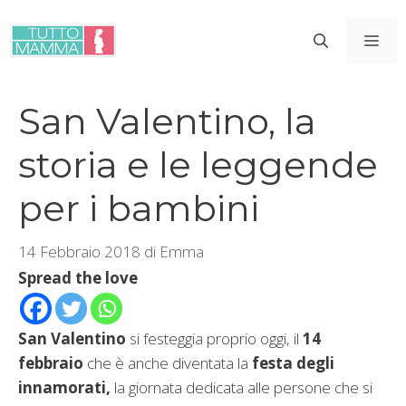
Vai
al
ME
contenuto
San Valentino, la
storia e le leggende
per i bambini
14 Febbraio 2018
di
Emma
Spread the love
San Valentino
si festeggia proprio oggi, il
14
febbraio
che è anche diventata la
festa degli
innamorati,
la giornata dedicata alle persone che si