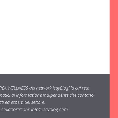
EA WELLNESS del network IsayBlog! la cui rete
ematici di informazione indipendente che contano
i ed esperti del settore.
e collaborazioni:
info@isayblog.com