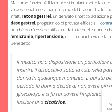
Ma come funziona? Il farmaco si impianta sotto la cute.
va posizionato nella parte interna del braccio. Tra le sue
infatti, l’
etonogestrel
, un derivato sintetico ad azione p
desogestrel
, progestinico di provata efficacia. Il
contra
perché potrà essere utilizzato da tutte quelle donne che
l’
emicrania
, l’
ipertensione
, ecc. L’impianto viene fa
Benedetto:
Il medico ha a disposizione un particolare a
inserire il dispositivo sotto la cute nella pa
donna in qualunque momento. E qui sta per
periodo la donna decide di non avere più ne
ginecologo e si fa rimuovere l’impianto so
lasciare una
cicatrice
.
To 
sto