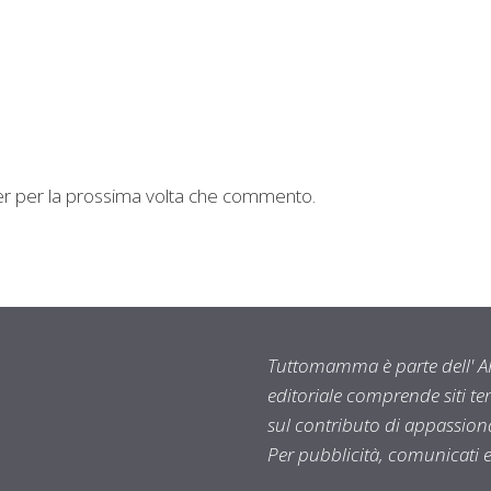
ser per la prossima volta che commento.
Tuttomamma è parte dell' AR
editoriale comprende siti t
sul contributo di appassionat
Per pubblicità, comunicati 