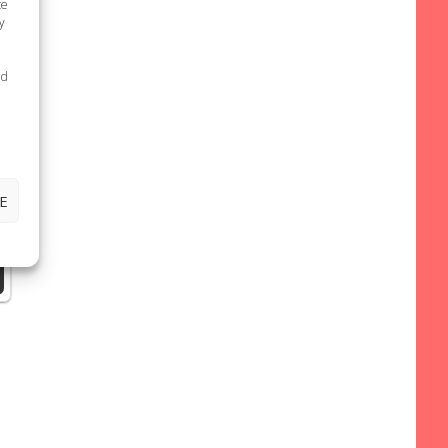
te
y
i
ed
E