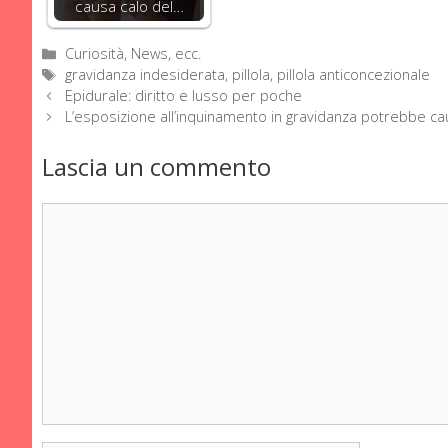
causa calo del…
Categorie
Curiosità, News, ecc.
Tag
gravidanza indesiderata
,
pillola
,
pillola anticoncezionale
Epidurale: diritto e lusso per poche
L’esposizione all’inquinamento in gravidanza potrebbe c
Lascia un commento
Commento