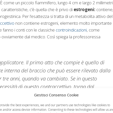
 È come un piccolo fiammifero, lungo 4 cm e largo 2 millimetri
 caratteristiche, c’è quella che è privo di
estrogeni:
contiene
rogestinica. Per l’esattezza si tratta di un metabolita attivo del
ccettivo
non contiene estrogeni, elemento molto importante
 fanno i conti con le classiche
controindicazioni
, come
tto ovviamente dal medico. Così spiega la professoressa
pplicatore. Il primo atto che compie è quello di
rte interna del braccio che può essere rilevato dalla
 tre anni, quando va cambiato. Se in questo
cessità di questo contraccettivo, torna dal
ttocutaneo con una modesta anestesia locale, senza
Gestisci Consenso Cookie
provide the best experiences, we and our partners use technologies like cookies to
re and/or access device information. Consenting to these technologies will allow us a