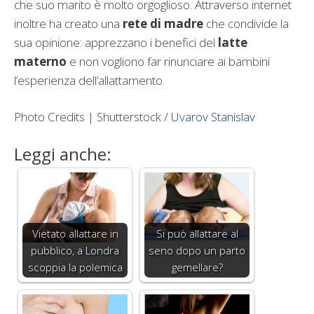
che suo marito è molto orgoglioso. Attraverso internet
inoltre ha creato una
rete di madre
che condivide la
sua opinione: apprezzano i benefici del
latte
materno
e non vogliono far rinunciare ai bambini
l’esperienza dell’allattamento.
Photo Credits | Shutterstock /
Uvarov Stanislav
Leggi anche:
Vietato allattare in
Si può allattare al
pubblico, a Londra
seno dopo un parto
scoppia la polemica
gemellare?