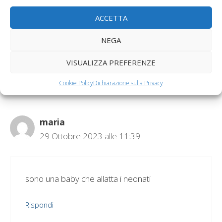
Pillola assunta fino a poco prima della gravidanza
non comporta difetti congeniti nel feto
ACCETTA
NEGA
1 commento su “La mamma
che allatta i figli delle altre
VISUALIZZA PREFERENZE
donne”
Cookie Policy
Dichiarazione sulla Privacy
maria
29 Ottobre 2023 alle 11:39
sono una baby che allatta i neonati
Rispondi